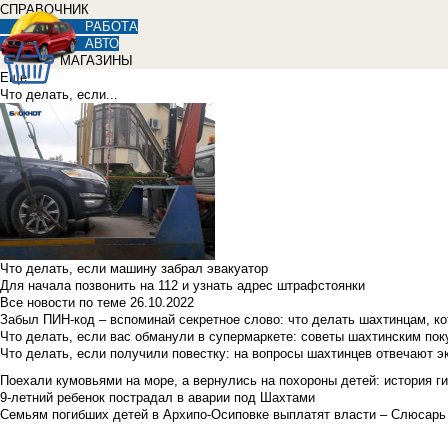
СПРАВОЧНИК
РАБОТА
АВТО
МАГАЗИНЫ
Еще
Что делать, если...
Что делать, если машину забрал эвакуатор
Для начала позвонить на 112 и узнать адрес штрафстоянки
Все новости по теме
26.10.2022
Забыл ПИН-код – вспоминай секретное слово: что делать шахтинцам, к
Что делать, если вас обманули в супермаркете: советы шахтинским по
Что делать, если получили повестку: на вопросы шахтинцев отвечают э
Поехали кумовьями на море, а вернулись на похороны детей: история ги
9-летний ребенок пострадал в аварии под Шахтами
Семьям погибших детей в Архипо-Осиповке выплатят власти – Слюсарь