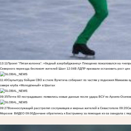
13:11
Проект "Пятая колонна": «бедный азербайджанец» Плющенко пожаловался на «непри
Северного переезда беспокоят жителей Шахт
12:04
В ЛДПР призвали остановить рост цен
11:40
Скульптуру бойцам СВО в стиле Вучетича собирают по частям у подножия Мамаева к
сквере клуба «Молодёжный» в Шахтах
09:35
Почти 60 пострадавших: появились новые данные после удара ВСУ по Архипо-Осипов
09:27
Военнослужащий расстрелял сослуживцев и мирных жителей в Севастополе
09:20
Ск
Морозов
ВИДЕО
09:00
Дончане обратились к Бастрыкину за помощью из-за скандала с пе