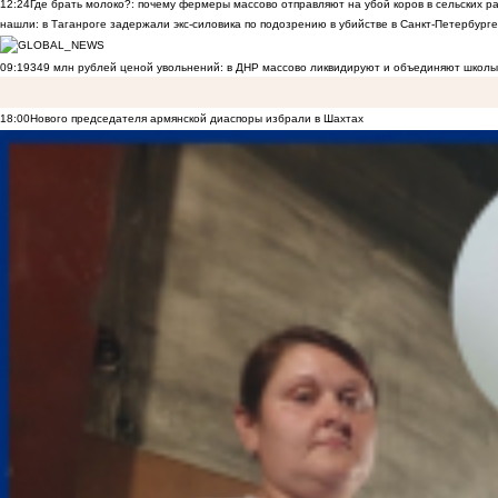
12:24
Где брать молоко?: почему фермеры массово отправляют на убой коров в сельских р
нашли: в Таганроге задержали экс-силовика по подозрению в убийстве в Санкт-Петербурге
09:19
349 млн рублей ценой увольнений: в ДНР массово ликвидируют и объединяют школы
18:00
Нового председателя армянской диаспоры избрали в Шахтах