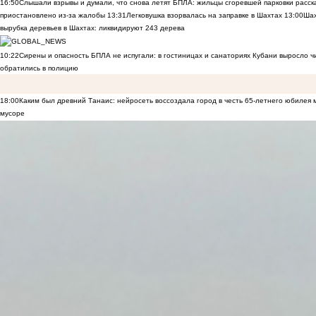
16:50
Слышали взрывы и думали, что снова летят БПЛА: жильцы сгоревшей парковки расск
приостановлено из-за жалобы
13:31
Легковушка взорвалась на заправке в Шахтах
13:00
Шах
вырубка деревьев в Шахтах: ликвидируют 243 дерева
10:22
Сирены и опасность БПЛА не испугали: в гостиницах и санаториях Кубани выросло 
обратились в полицию
18:00
Каким был древний Танаис: нейросеть воссоздала город в честь 65-летнего юбилея 
мусоре