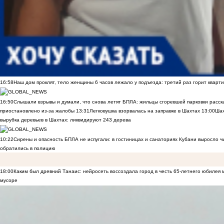
16:58
Наш дом проклят, тело женщины 6 часов лежало у подъезда: третий раз горит кварти
16:50
Слышали взрывы и думали, что снова летят БПЛА: жильцы сгоревшей парковки расск
приостановлено из-за жалобы
13:31
Легковушка взорвалась на заправке в Шахтах
13:00
Шах
вырубка деревьев в Шахтах: ликвидируют 243 дерева
10:22
Сирены и опасность БПЛА не испугали: в гостиницах и санаториях Кубани выросло 
обратились в полицию
18:00
Каким был древний Танаис: нейросеть воссоздала город в честь 65-летнего юбилея 
мусоре