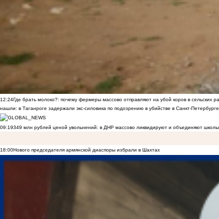
12:24
Где брать молоко?: почему фермеры массово отправляют на убой коров в сельских р
нашли: в Таганроге задержали экс-силовика по подозрению в убийстве в Санкт-Петербурге
09:19
349 млн рублей ценой увольнений: в ДНР массово ликвидируют и объединяют школы
18:00
Нового председателя армянской диаспоры избрали в Шахтах