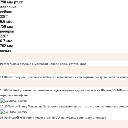
758 мм рт.ст.
давление
сейчас
33C°
6.6 м/с
758 мм
вечером
22C°
6.7 м/с
762 мм
ночью
Ростсельмаш объявил о массовом наборе новых сотрудников
14:00
Квартиру на Енисейском в Шахтах затапливает из-за вырванного куска шифера июль
18:00
Высокий уровень загрязнения воздуха по-прежнему фиксируется в Шахтах
15:44
Почти
передать телефоны
15:20
Певицу Елену Тополю из Запорожья затравили из-за того, что она занималась сексом
08:50
Ильский НПЗ горит после атаки БПЛА на Кубань: ранены пять человек