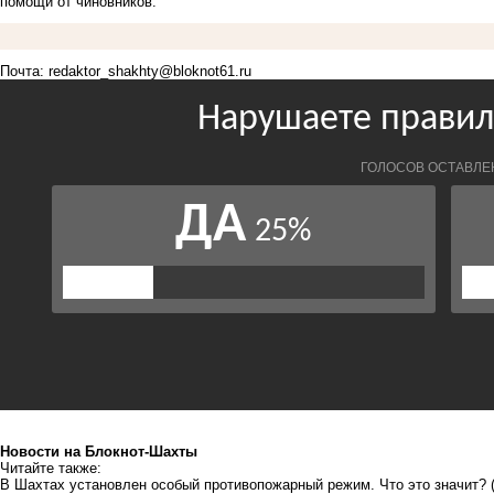
помощи от чиновников.
Почта:
redaktor_shakhty@bloknot61.ru
Новости на Блoкнoт-Шахты
Читайте также:
В Шахтах установлен особый противопожарный режим. Что это значит?