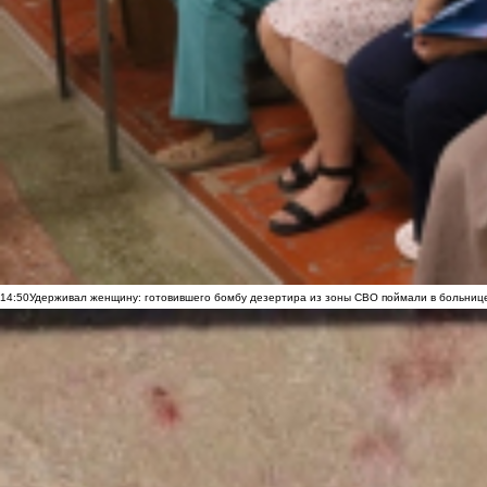
14:50
Удерживал женщину: готовившего бомбу дезертира из зоны СВО поймали в больниц