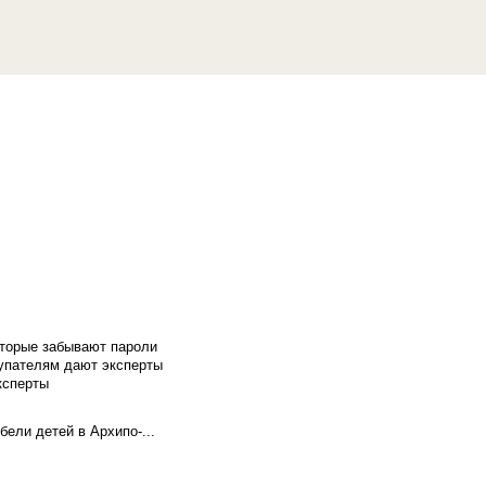
оторые забывают пароли
купателям дают эксперты
ксперты
бели детей в Архипо-...