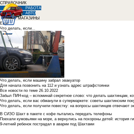
СПРАВОЧНИК
РАБОТА
АВТО
МАГАЗИНЫ
Еще
Что делать, если...
Что делать, если машину забрал эвакуатор
Для начала позвонить на 112 и узнать адрес штрафстоянки
Все новости по теме
26.10.2022
Забыл ПИН-код – вспоминай секретное слово: что делать шахтинцам, к
Что делать, если вас обманули в супермаркете: советы шахтинским по
Что делать, если получили повестку: на вопросы шахтинцев отвечают э
В СИЗО Шахт в пакете с кофе пытались передать телефоны
Поехали кумовьями на море, а вернулись на похороны детей: история ги
9-летний ребенок пострадал в аварии под Шахтами