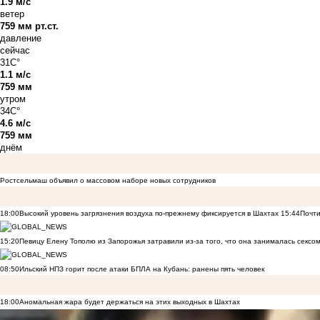
1.9 м/с
ветер
759 мм рт.ст.
давление
сейчас
31C°
1.1 м/с
759 мм
утром
34C°
4.6 м/с
759 мм
днём
Ростсельмаш объявил о массовом наборе новых сотрудников
18:00
Высокий уровень загрязнения воздуха по-прежнему фиксируется в Шахтах
15:44
Почти
15:20
Певицу Елену Тополю из Запорожья затравили из-за того, что она занималась сексом
08:50
Ильский НПЗ горит после атаки БПЛА на Кубань: ранены пять человек
18:00
Аномальная жара будет держаться на этих выходных в Шахтах