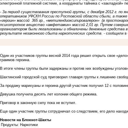
электронной платежной системе, а координаты тайника с «закладкой» 
-
За период существования преступной группы, с декабря 2012 г. по ян
оперативников УФСКН России по Ростовской области сбыли, а также
«героин» массой 365 гр., «метилендиоксипировалерон» (в простонарод
психотропное вещество «амфетамин» массой 2,01 гр. Путем совершен
организатором были легализованы и обналичены денежные средства в
результате незаконного сбыта наркотических средств.
- сообщили в 
Один из участников группы весной 2014 года решил открыть свое «дело
граммов героина.
В итоге члены группы были задержаны и против них возбуждены уголов
Шахтинский городской суд приговорил главаря группы к лишению свобод
За продажу марихуаны и героина другой участник получил 12 с половин
Девушка получила десять лет колонии общего режима.
Приговор в законную силу пока не вступил.
Еще один участник группы сотрудничал со следствием, его дело находи
Новости на Блoкнoт-Шахты
Продукты: Наркотики