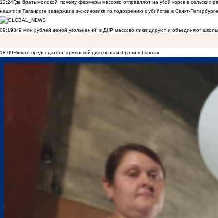
12:24
Где брать молоко?: почему фермеры массово отправляют на убой коров в сельских р
нашли: в Таганроге задержали экс-силовика по подозрению в убийстве в Санкт-Петербурге
09:19
349 млн рублей ценой увольнений: в ДНР массово ликвидируют и объединяют школы
18:00
Нового председателя армянской диаспоры избрали в Шахтах