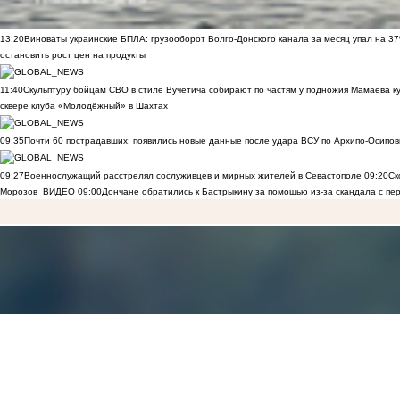
13:20
Виноваты украинские БПЛА: грузооборот Волго-Донского канала за месяц упал на 3
остановить рост цен на продукты
11:40
Скульптуру бойцам СВО в стиле Вучетича собирают по частям у подножия Мамаева к
сквере клуба «Молодёжный» в Шахтах
09:35
Почти 60 пострадавших: появились новые данные после удара ВСУ по Архипо-Осипов
09:27
Военнослужащий расстрелял сослуживцев и мирных жителей в Севастополе
09:20
Ск
Морозов
ВИДЕО
09:00
Дончане обратились к Бастрыкину за помощью из-за скандала с пе