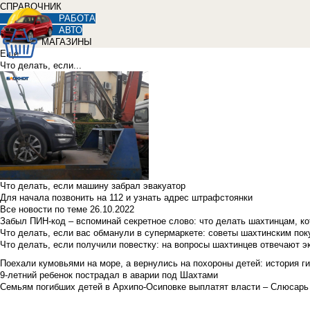
СПРАВОЧНИК
РАБОТА
АВТО
МАГАЗИНЫ
Еще
Что делать, если...
Что делать, если машину забрал эвакуатор
Для начала позвонить на 112 и узнать адрес штрафстоянки
Все новости по теме
26.10.2022
Забыл ПИН-код – вспоминай секретное слово: что делать шахтинцам, к
Что делать, если вас обманули в супермаркете: советы шахтинским по
Что делать, если получили повестку: на вопросы шахтинцев отвечают э
Поехали кумовьями на море, а вернулись на похороны детей: история ги
9-летний ребенок пострадал в аварии под Шахтами
Семьям погибших детей в Архипо-Осиповке выплатят власти – Слюсарь