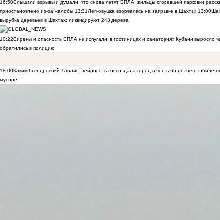
16:50
Слышали взрывы и думали, что снова летят БПЛА: жильцы сгоревшей парковки расск
приостановлено из-за жалобы
13:31
Легковушка взорвалась на заправке в Шахтах
13:00
Шах
вырубка деревьев в Шахтах: ликвидируют 243 дерева
10:22
Сирены и опасность БПЛА не испугали: в гостиницах и санаториях Кубани выросло 
обратились в полицию
18:00
Каким был древний Танаис: нейросеть воссоздала город в честь 65-летнего юбилея 
мусоре