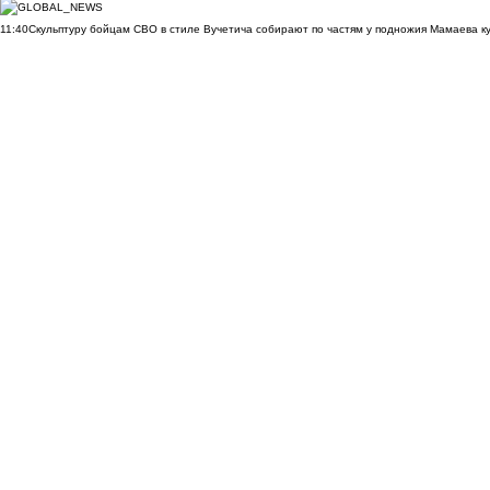
11:40
Скульптуру бойцам СВО в стиле Вучетича собирают по частям у подножия Мамаева к