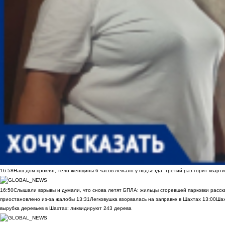
16:58
Наш дом проклят, тело женщины 6 часов лежало у подъезда: третий раз горит кварти
16:50
Слышали взрывы и думали, что снова летят БПЛА: жильцы сгоревшей парковки расск
приостановлено из-за жалобы
13:31
Легковушка взорвалась на заправке в Шахтах
13:00
Шах
вырубка деревьев в Шахтах: ликвидируют 243 дерева