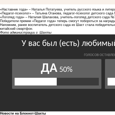
«Наставник года» – Наталья Потатуева, учитель русского языка и лите
«Педагог-психолог» – Татьяна Оганова, педагог-психолог детского сада
«Логопед года» – Наталия Шалахова, учитель-логопед детского сада №
Победители премии «Педагог года» теперь смогут побороться за награды
Напомним, ранее воспитатель детского сада из Шахт
стала победитель
китайский смартфон.
Фото администрации г. Шахты
Новости на Блoкнoт-Шахты