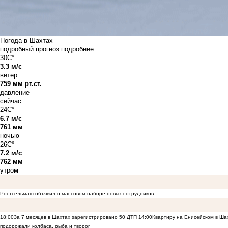
Погода в Шахтах
подробный прогноз
подробнее
30C°
3.3 м/с
ветер
759 мм рт.ст.
давление
сейчас
24C°
6.7 м/с
761 мм
ночью
26C°
7.2 м/с
762 мм
утром
Ростсельмаш объявил о массовом наборе новых сотрудников
18:00
За 7 месяцев в Шахтах зарегистрировано 50 ДТП
14:00
Квартиру на Енисейском в Ша
подорожали колбаса, рыба и творог