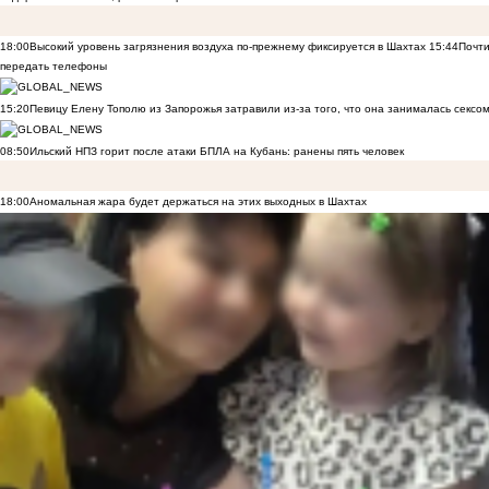
18:00
Высокий уровень загрязнения воздуха по-прежнему фиксируется в Шахтах
15:44
Почти
передать телефоны
15:20
Певицу Елену Тополю из Запорожья затравили из-за того, что она занималась сексом
08:50
Ильский НПЗ горит после атаки БПЛА на Кубань: ранены пять человек
18:00
Аномальная жара будет держаться на этих выходных в Шахтах