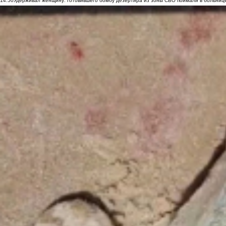
14:50
Удерживал женщину: готовившего бомбу дезертира из зоны СВО поймали в больниц