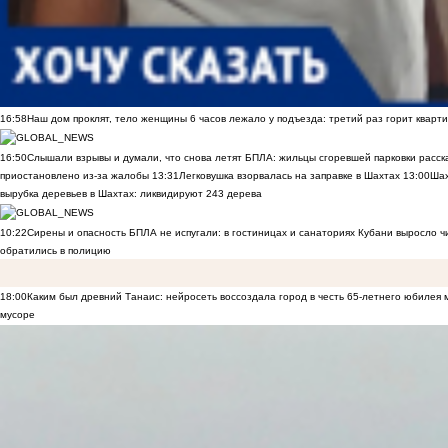
16:58
Наш дом проклят, тело женщины 6 часов лежало у подъезда: третий раз горит кварти
16:50
Слышали взрывы и думали, что снова летят БПЛА: жильцы сгоревшей парковки расск
приостановлено из-за жалобы
13:31
Легковушка взорвалась на заправке в Шахтах
13:00
Шах
вырубка деревьев в Шахтах: ликвидируют 243 дерева
10:22
Сирены и опасность БПЛА не испугали: в гостиницах и санаториях Кубани выросло 
обратились в полицию
18:00
Каким был древний Танаис: нейросеть воссоздала город в честь 65-летнего юбилея 
мусоре