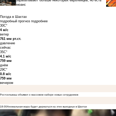
зарабатывают больше некоторых европейцев, но есть
нюанс
Погода в Шахтах
подробный прогноз
подробнее
30C°
4 м/с
ветер
761 мм рт.ст.
давление
сейчас
35C°
4.1 м/с
759 мм
днём
29C°
0.8 м/с
759 мм
вечером
Ростсельмаш объявил о массовом наборе новых сотрудников
18:00
Аномальная жара будет держаться на этих выходных в Шахтах