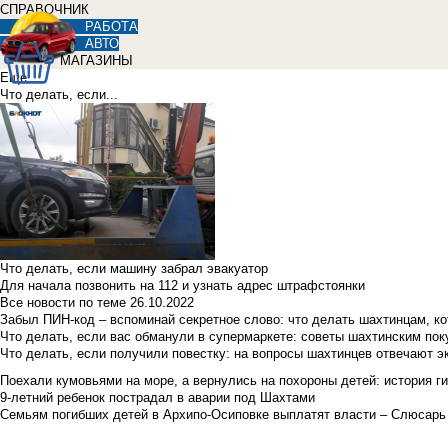
СПРАВОЧНИК
РАБОТА
АВТО
МАГАЗИНЫ
Еще
Что делать, если...
Что делать, если машину забрал эвакуатор
Для начала позвонить на 112 и узнать адрес штрафстоянки
Все новости по теме
26.10.2022
Забыл ПИН-код – вспоминай секретное слово: что делать шахтинцам, к
Что делать, если вас обманули в супермаркете: советы шахтинским по
Что делать, если получили повестку: на вопросы шахтинцев отвечают э
Поехали кумовьями на море, а вернулись на похороны детей: история ги
9-летний ребенок пострадал в аварии под Шахтами
Семьям погибших детей в Архипо-Осиповке выплатят власти – Слюсарь