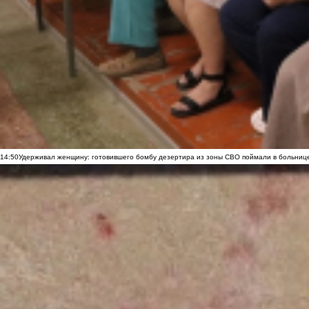
14:50
Удерживал женщину: готовившего бомбу дезертира из зоны СВО поймали в больниц