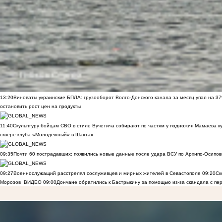
13:20
Виноваты украинские БПЛА: грузооборот Волго-Донского канала за месяц упал на 3
остановить рост цен на продукты
11:40
Скульптуру бойцам СВО в стиле Вучетича собирают по частям у подножия Мамаева к
сквере клуба «Молодёжный» в Шахтах
09:35
Почти 60 пострадавших: появились новые данные после удара ВСУ по Архипо-Осипов
09:27
Военнослужащий расстрелял сослуживцев и мирных жителей в Севастополе
09:20
Ск
Морозов
ВИДЕО
09:00
Дончане обратились к Бастрыкину за помощью из-за скандала с пе