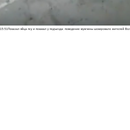
15:51
Показал яйца псу и покакал у подъезда: поведение мужчины шокировало жителей Во