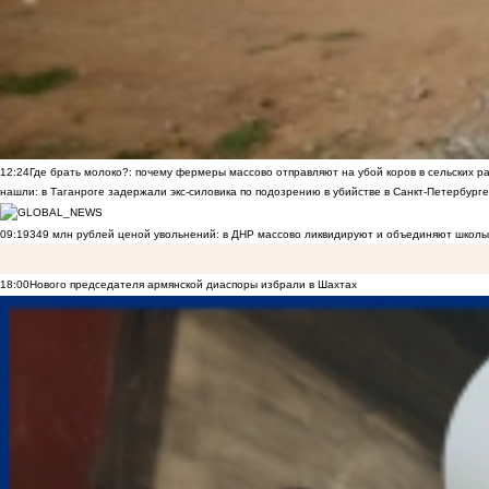
12:24
Где брать молоко?: почему фермеры массово отправляют на убой коров в сельских р
нашли: в Таганроге задержали экс-силовика по подозрению в убийстве в Санкт-Петербурге
09:19
349 млн рублей ценой увольнений: в ДНР массово ликвидируют и объединяют школы
18:00
Нового председателя армянской диаспоры избрали в Шахтах