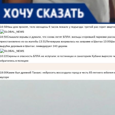
16:58
Наш дом проклят, тело женщины 6 часов лежало у подъезда: третий раз горит кварти
16:50
Слышали взрывы и думали, что снова летят БПЛА: жильцы сгоревшей парковки расск
приостановлено из-за жалобы
13:31
Легковушка взорвалась на заправке в Шахтах
13:00
Шах
вырубка деревьев в Шахтах: ликвидируют 243 дерева
10:22
Сирены и опасность БПЛА не испугали: в гостиницах и санаториях Кубани выросло 
обратились в полицию
18:00
Каким был древний Танаис: нейросеть воссоздала город в честь 65-летнего юбилея 
мусоре