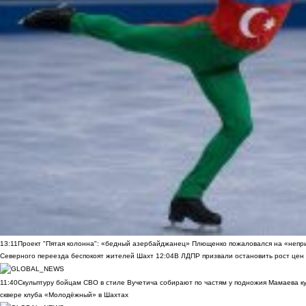
13:11
Проект "Пятая колонна": «бедный азербайджанец» Плющенко пожаловался на «непри
Северного переезда беспокоят жителей Шахт
12:04
В ЛДПР призвали остановить рост цен
11:40
Скульптуру бойцам СВО в стиле Вучетича собирают по частям у подножия Мамаева к
сквере клуба «Молодёжный» в Шахтах