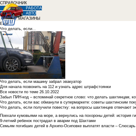
СПРАВОЧНИК
РАБОТА
АВТО
МАГАЗИНЫ
Еще
Что делать, если...
Что делать, если машину забрал эвакуатор
Для начала позвонить на 112 и узнать адрес штрафстоянки
Все новости по теме
26.10.2022
Забыл ПИН-код – вспоминай секретное слово: что делать шахтинцам, к
Что делать, если вас обманули в супермаркете: советы шахтинским по
Что делать, если получили повестку: на вопросы шахтинцев отвечают э
Поехали кумовьями на море, а вернулись на похороны детей: история ги
9-летний ребенок пострадал в аварии под Шахтами
Семьям погибших детей в Архипо-Осиповке выплатят власти – Слюсарь