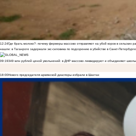
12:24
Где брать молоко?: почему фермеры массово отправляют на убой коров в сельских р
нашли: в Таганроге задержали экс-силовика по подозрению в убийстве в Санкт-Петербурге
09:19
349 млн рублей ценой увольнений: в ДНР массово ликвидируют и объединяют школы
18:00
Нового председателя армянской диаспоры избрали в Шахтах