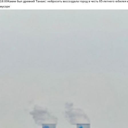
18:00
Каким был древний Танаис: нейросеть воссоздала город в честь 65-летнего юбилея 
мусоре