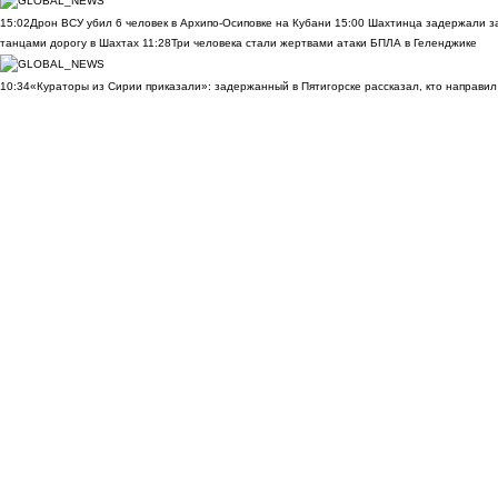
15:02
Дрон ВСУ убил 6 человек в Архипо-Осиповке на Кубани
15:00
Шахтинца задержали за
танцами дорогу в Шахтах
11:28
Три человека стали жертвами атаки БПЛА в Геленджике
10:34
«Кураторы из Сирии приказали»: задержанный в Пятигорске рассказал, кто направил 