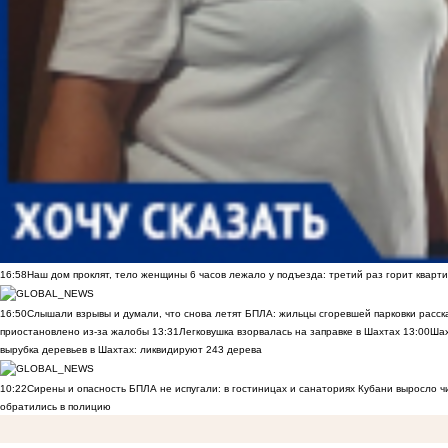
16:58
Наш дом проклят, тело женщины 6 часов лежало у подъезда: третий раз горит кварти
16:50
Слышали взрывы и думали, что снова летят БПЛА: жильцы сгоревшей парковки расск
приостановлено из-за жалобы
13:31
Легковушка взорвалась на заправке в Шахтах
13:00
Шах
вырубка деревьев в Шахтах: ликвидируют 243 дерева
10:22
Сирены и опасность БПЛА не испугали: в гостиницах и санаториях Кубани выросло 
обратились в полицию