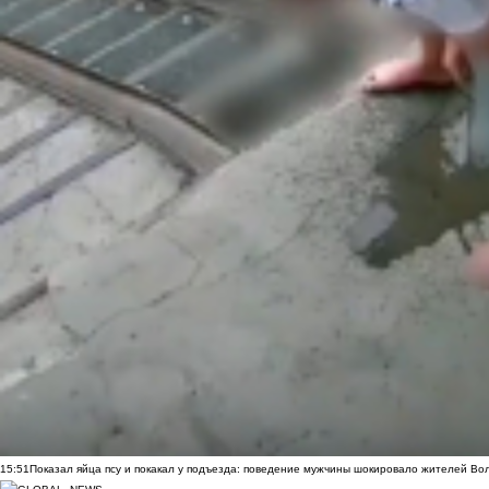
15:51
Показал яйца псу и покакал у подъезда: поведение мужчины шокировало жителей Во