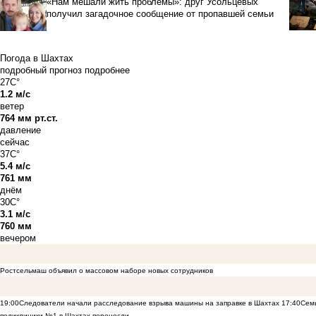
«Нам мешали жить проблемы»: друг Усольцевых
получил загадочное сообщение от пропавшей семьи
Погода в Шахтах
подробный прогноз
подробнее
27C°
1.2 м/с
ветер
764 мм рт.ст.
давление
сейчас
37C°
5.4 м/с
761 мм
днём
30C°
3.1 м/с
760 мм
вечером
Ростсельмаш объявил о массовом наборе новых сотрудников
19:00
Следователи начали расследование взрыва машины на заправке в Шахтах
17:40
Семь
поликлиники №1 в Шахтах перенесли