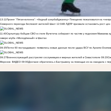
13:11
Проект "Пятая колонна": «бедный азербайджанец» Плющенко пожаловался на «непри
Северного переезда беспокоят жителей Шахт
12:04
В ЛДПР призвали остановить рост цен
11:40
Скульптуру бойцам СВО в стиле Вучетича собирают по частям у подножия Мамаева к
сквере клуба «Молодёжный» в Шахтах
09:35
Почти 60 пострадавших: появились новые данные после удара ВСУ по Архипо-Осипов
09:27
Военнослужащий расстрелял сослуживцев и мирных жителей в Севастополе
09:20
Ск
Морозов
ВИДЕО
09:00
Дончане обратились к Бастрыкину за помощью из-за скандала с пе