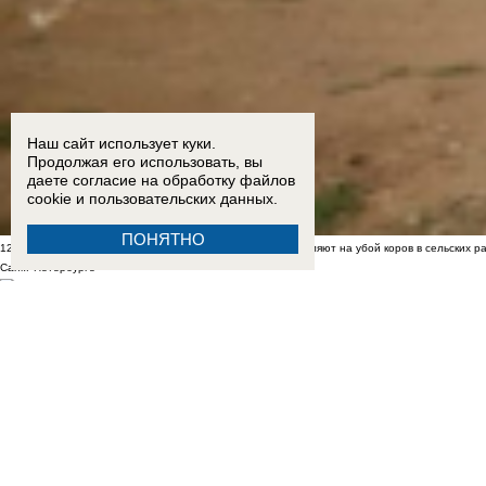
Наш сайт использует куки.
Продолжая его использовать, вы
даете согласие на обработку
файлов
cookie
и пользовательских данных.
ПОНЯТНО
12:24
Где брать молоко?: почему фермеры массово отправляют на убой коров в сельских р
Санкт-Петербурге
09:19
349 млн рублей ценой увольнений: в ДНР массово ликвидируют и объединяют школы
18:00
Нового председателя армянской диаспоры избрали в Шахтах