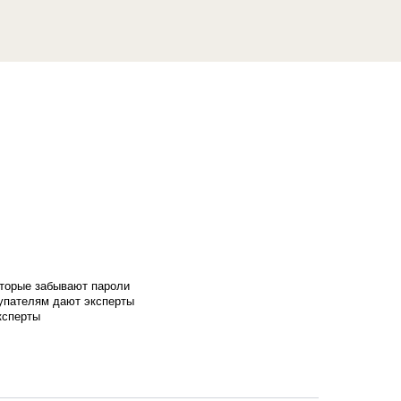
оторые забывают пароли
купателям дают эксперты
ксперты