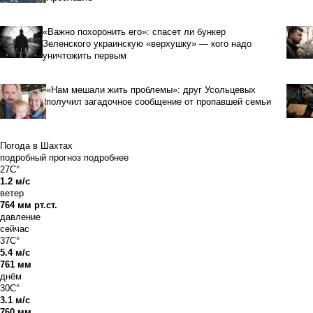
«Важно похоронить его»: спасет ли бункер
Зеленского украинскую «верхушку» — кого надо
уничтожить первым
«Нам мешали жить проблемы»: друг Усольцевых
получил загадочное сообщение от пропавшей семьи
Погода в Шахтах
подробный прогноз
подробнее
27C°
1.2 м/с
ветер
764 мм рт.ст.
давление
сейчас
37C°
5.4 м/с
761 мм
днём
30C°
3.1 м/с
760 мм