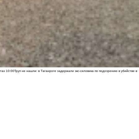
хтах
10:00
Труп не нашли: в Таганроге задержали экс-силовика по подозрению в убийстве в
илегией для богатых