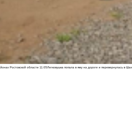
айонах Ростовской области
11:05
Легковушка попала в яму на дороге и перевернулась в Ша
 и детсады из-за экономии бюджета
00:05
ЛДПР против ЕГЭ: образование становится прив
5 августа