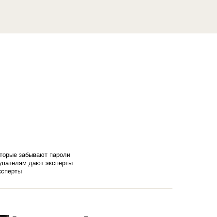
оторые забывают пароли
купателям дают эксперты
ксперты