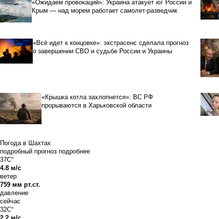
«Ожидаем провокаций»: Украина атакует юг России и
Крым — над морем работает самолет-разведчик
«Всё идет к концовке»: экстрасенс сделала прогноз
о завершении СВО и судьбе России и Украины
«Крышка котла захлопнется»: ВС РФ
прорываются в Харьковской области
Погода в Шахтах
подробный прогноз
подробнее
37C°
4.8 м/с
ветер
759 мм рт.ст.
давление
сейчас
32C°
2.2 м/с