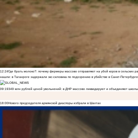
12:24
Где брать молоко?: почему фермеры массово отправляют на убой коров в сельских р
нашли: в Таганроге задержали экс-силовика по подозрению в убийстве в Санкт-Петербурге
09:19
349 млн рублей ценой увольнений: в ДНР массово ликвидируют и объединяют школы
18:00
Нового председателя армянской диаспоры избрали в Шахтах