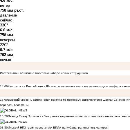
4.6 м/с
ветер
758 мм рт.ст.
давление
сейчас
33C°
6.6 м/с
758 мм
вечером
22C°
6.7 м/с
762 мм
ночью
Ростсельмаш объявил о массовом наборе новых сотрудников
14:00
Квартиру на Енисейском в Шахтах затапливает из-за вырванного куска шифера июль
18:00
Высокий уровень загрязнения воздуха по-прежнему фиксируется в Шахтах
15:44
Почти
передать телефоны
15:20
Певицу Елену Тополю из Запорожья затравили из-за того, что она занималась сексом
08:50
Ильский НПЗ горит после атаки БПЛА на Кубань: ранены пять человек