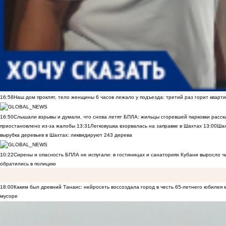
16:58
Наш дом проклят, тело женщины 6 часов лежало у подъезда: третий раз горит кварти
16:50
Слышали взрывы и думали, что снова летят БПЛА: жильцы сгоревшей парковки расск
приостановлено из-за жалобы
13:31
Легковушка взорвалась на заправке в Шахтах
13:00
Шах
вырубка деревьев в Шахтах: ликвидируют 243 дерева
10:22
Сирены и опасность БПЛА не испугали: в гостиницах и санаториях Кубани выросло 
обратились в полицию
18:00
Каким был древний Танаис: нейросеть воссоздала город в честь 65-летнего юбилея 
мусоре