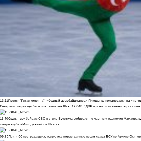
13:11
Проект "Пятая колонна": «бедный азербайджанец» Плющенко пожаловался на «непри
Северного переезда беспокоят жителей Шахт
12:04
В ЛДПР призвали остановить рост цен
11:40
Скульптуру бойцам СВО в стиле Вучетича собирают по частям у подножия Мамаева к
сквере клуба «Молодёжный» в Шахтах
09:35
Почти 60 пострадавших: появились новые данные после удара ВСУ по Архипо-Осипов