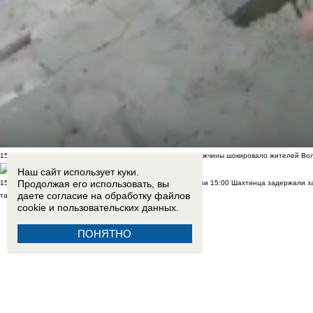
15:51
Показал яйца псу и покакал у подъезда: поведение мужчины шокировало жителей Во
Наш сайт использует куки.
Продолжая его использовать, вы
15:02
Дрон ВСУ убил 6 человек в Архипо-Осиповке на Кубани
15:00
Шахтинца задержали за
даете согласие на обработку
файлов
танцами дорогу в Шахтах
cookie
и пользовательских данных.
ПОНЯТНО