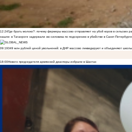
12:24
Где брать молоко?: почему фермеры массово отправляют на убой коров в сельских р
нашли: в Таганроге задержали экс-силовика по подозрению в убийстве в Санкт-Петербурге
09:19
349 млн рублей ценой увольнений: в ДНР массово ликвидируют и объединяют школы
18:00
Нового председателя армянской диаспоры избрали в Шахтах