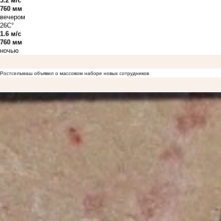
3.2 м/с
760 мм
вечером
26C°
1.6 м/с
760 мм
ночью
Ростсельмаш объявил о массовом наборе новых сотрудников