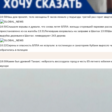
16:58
Наш дом проклят, тело женщины 6 часов лежало у подъезда: третий раз горит кварти
16:50
Слышали взрывы и думали, что снова летят БПЛА: жильцы сгоревшей парковки расск
приостановлено из-за жалобы
13:31
Легковушка взорвалась на заправке в Шахтах
13:00
Шах
вырубка деревьев в Шахтах: ликвидируют 243 дерева
10:22
Сирены и опасность БПЛА не испугали: в гостиницах и санаториях Кубани выросло 
обратились в полицию
18:00
Каким был древний Танаис: нейросеть воссоздала город в честь 65-летнего юбилея 
мусоре