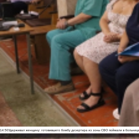
14:50
Удерживал женщину: готовившего бомбу дезертира из зоны СВО поймали в больниц