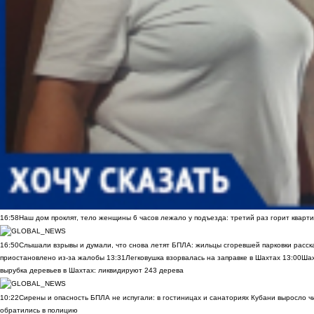
16:58
Наш дом проклят, тело женщины 6 часов лежало у подъезда: третий раз горит кварти
16:50
Слышали взрывы и думали, что снова летят БПЛА: жильцы сгоревшей парковки расск
приостановлено из-за жалобы
13:31
Легковушка взорвалась на заправке в Шахтах
13:00
Шах
вырубка деревьев в Шахтах: ликвидируют 243 дерева
10:22
Сирены и опасность БПЛА не испугали: в гостиницах и санаториях Кубани выросло 
обратились в полицию