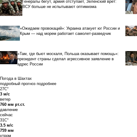
Генералы бегут, армия отступает, Зеленский врет:
ВСУ больше не испытывают оптимизма
«Ожидаем провокаций»: Украина атакует юг России и
Крым — над морем работает самолет-разведчик
«Там, где бьют москаля, Польша оказывает помощь»:
президент страны сделал агрессивное заявление в
адрес России
Погода в Шахтах
подробный прогноз
подробнее
27C°
3 м/с
ветер
760 мм рт.ст.
давление
сейчас
31C°
3.5 м/с
759 мм
утром