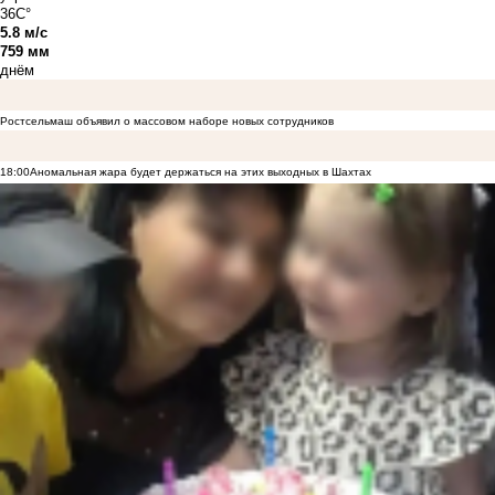
36C°
5.8 м/с
759 мм
днём
Ростсельмаш объявил о массовом наборе новых сотрудников
18:00
Аномальная жара будет держаться на этих выходных в Шахтах