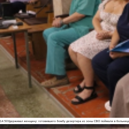
14:50
Удерживал женщину: готовившего бомбу дезертира из зоны СВО поймали в больниц