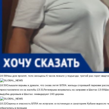
16:58
Наш дом проклят, тело женщины 6 часов лежало у подъезда: третий раз горит кварти
16:50
Слышали взрывы и думали, что снова летят БПЛА: жильцы сгоревшей парковки расск
приостановлено из-за жалобы
13:31
Легковушка взорвалась на заправке в Шахтах
13:00
Шах
вырубка деревьев в Шахтах: ликвидируют 243 дерева
10:22
Сирены и опасность БПЛА не испугали: в гостиницах и санаториях Кубани выросло 
обратились в полицию