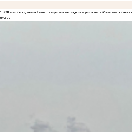
18:00
Каким был древний Танаис: нейросеть воссоздала город в честь 65-летнего юбилея 
мусоре