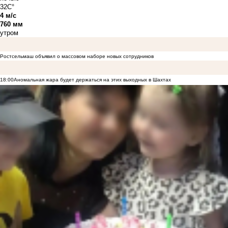
32C°
4 м/с
760 мм
утром
Ростсельмаш объявил о массовом наборе новых сотрудников
18:00
Аномальная жара будет держаться на этих выходных в Шахтах