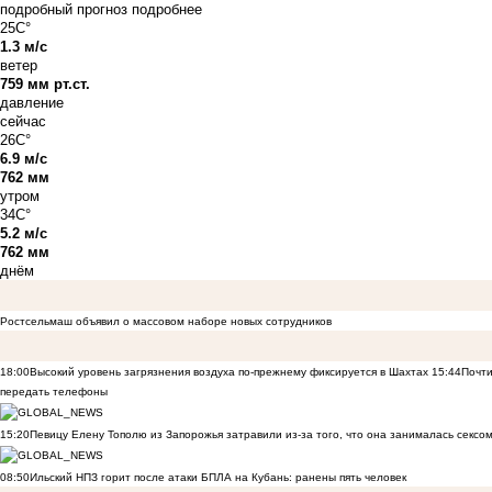
подробный прогноз
подробнее
25C°
1.3 м/с
ветер
759 мм рт.ст.
давление
сейчас
26C°
6.9 м/с
762 мм
утром
34C°
5.2 м/с
762 мм
днём
Ростсельмаш объявил о массовом наборе новых сотрудников
18:00
Высокий уровень загрязнения воздуха по-прежнему фиксируется в Шахтах
15:44
Почти
передать телефоны
15:20
Певицу Елену Тополю из Запорожья затравили из-за того, что она занималась сексом
08:50
Ильский НПЗ горит после атаки БПЛА на Кубань: ранены пять человек