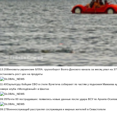
13:20
Виноваты украинские БПЛА: грузооборот Волго-Донского канала за месяц упал на 3
остановить рост цен на продукты
11:40
Скульптуру бойцам СВО в стиле Вучетича собирают по частям у подножия Мамаева к
сквере клуба «Молодёжный» в Шахтах
09:35
Почти 60 пострадавших: появились новые данные после удара ВСУ по Архипо-Осипов
09:27
Военнослужащий расстрелял сослуживцев и мирных жителей в Севастополе