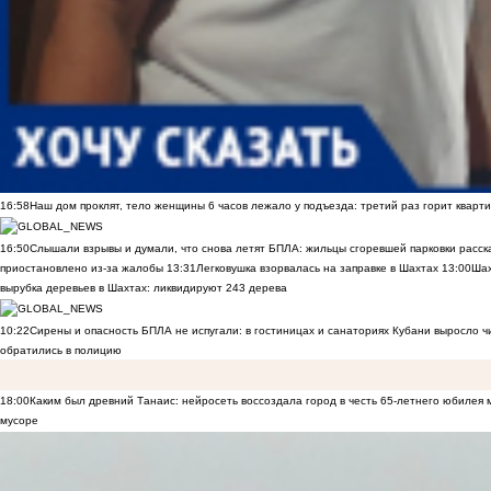
16:58
Наш дом проклят, тело женщины 6 часов лежало у подъезда: третий раз горит кварти
16:50
Слышали взрывы и думали, что снова летят БПЛА: жильцы сгоревшей парковки расск
приостановлено из-за жалобы
13:31
Легковушка взорвалась на заправке в Шахтах
13:00
Шах
вырубка деревьев в Шахтах: ликвидируют 243 дерева
10:22
Сирены и опасность БПЛА не испугали: в гостиницах и санаториях Кубани выросло 
обратились в полицию
18:00
Каким был древний Танаис: нейросеть воссоздала город в честь 65-летнего юбилея 
мусоре