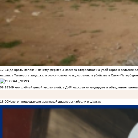
12:24
Где брать молоко?: почему фермеры массово отправляют на убой коров в сельских р
нашли: в Таганроге задержали экс-силовика по подозрению в убийстве в Санкт-Петербурге
09:19
349 млн рублей ценой увольнений: в ДНР массово ликвидируют и объединяют школы
18:00
Нового председателя армянской диаспоры избрали в Шахтах