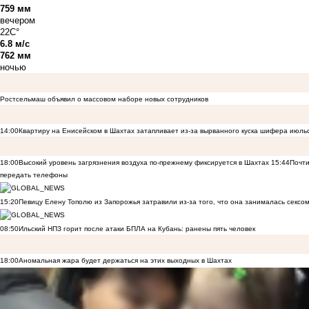
759 мм
вечером
22C°
6.8 м/с
762 мм
ночью
Ростсельмаш объявил о массовом наборе новых сотрудников
14:00
Квартиру на Енисейском в Шахтах затапливает из-за вырванного куска шифера июль
18:00
Высокий уровень загрязнения воздуха по-прежнему фиксируется в Шахтах
15:44
Почти
передать телефоны
15:20
Певицу Елену Тополю из Запорожья затравили из-за того, что она занималась сексом
08:50
Ильский НПЗ горит после атаки БПЛА на Кубань: ранены пять человек
18:00
Аномальная жара будет держаться на этих выходных в Шахтах