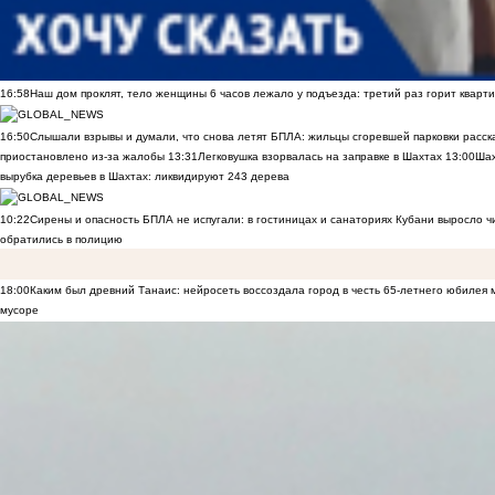
16:58
Наш дом проклят, тело женщины 6 часов лежало у подъезда: третий раз горит кварти
16:50
Слышали взрывы и думали, что снова летят БПЛА: жильцы сгоревшей парковки расск
приостановлено из-за жалобы
13:31
Легковушка взорвалась на заправке в Шахтах
13:00
Шах
вырубка деревьев в Шахтах: ликвидируют 243 дерева
10:22
Сирены и опасность БПЛА не испугали: в гостиницах и санаториях Кубани выросло 
обратились в полицию
18:00
Каким был древний Танаис: нейросеть воссоздала город в честь 65-летнего юбилея 
мусоре