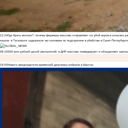
12:24
Где брать молоко?: почему фермеры массово отправляют на убой коров в сельских р
нашли: в Таганроге задержали экс-силовика по подозрению в убийстве в Санкт-Петербурге
09:19
349 млн рублей ценой увольнений: в ДНР массово ликвидируют и объединяют школы
18:00
Нового председателя армянской диаспоры избрали в Шахтах