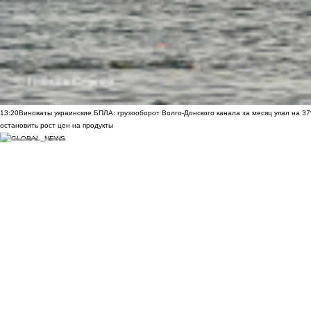
13:20
Виноваты украинские БПЛА: грузооборот Волго-Донского канала за месяц упал на 3
остановить рост цен на продукты
11:40
Скульптуру бойцам СВО в стиле Вучетича собирают по частям у подножия Мамаева к
сквере клуба «Молодёжный» в Шахтах