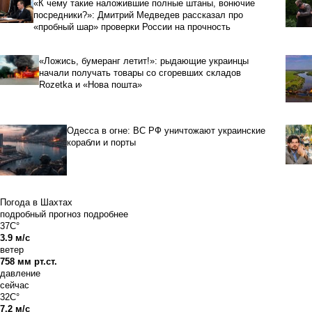
«К чему такие наложившие полные штаны, вонючие
посредники?»: Дмитрий Медведев рассказал про
«пробный шар» проверки России на прочность
«Ложись, бумеранг летит!»: рыдающие украинцы
начали получать товары со сгоревших складов
Rozetka и «Нова пошта»
Одесса в огне: ВС РФ уничтожают украинские
корабли и порты
Погода в Шахтах
подробный прогноз
подробнее
37C°
3.9 м/с
ветер
758 мм рт.ст.
давление
сейчас
32C°
7.2 м/с