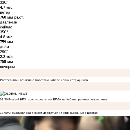
33C°
4.7 м/с
ветер
760 мм рт.ст.
давление
сейчас
35C°
4.8 м/с
759 мм
днём
29C°
2.2 м/с
759 мм
вечером
Ростсельмаш объявил о массовом наборе новых сотрудников
08:50
Ильский НПЗ горит после атаки БПЛА на Кубань: ранены пять человек
18:00
Аномальная жара будет держаться на этих выходных в Шахтах