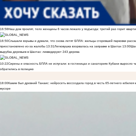
16:58
Наш дом проклят, тело женщины 6 часов лежало у подъезда: третий раз горит кварти
16:50
Слышали взрывы и думали, что снова летят БПЛА: жильцы сгоревшей парковки расск
приостановлено из-за жалобы
13:31
Легковушка взорвалась на заправке в Шахтах
13:00
Шах
вырубка деревьев в Шахтах: ликвидируют 243 дерева
10:22
Сирены и опасность БПЛА не испугали: в гостиницах и санаториях Кубани выросло 
обратились в полицию
18:00
Каким был древний Танаис: нейросеть воссоздала город в честь 65-летнего юбилея 
мусоре