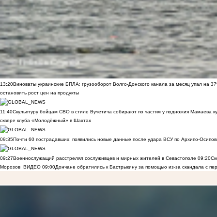
13:20
Виноваты украинские БПЛА: грузооборот Волго-Донского канала за месяц упал на 3
остановить рост цен на продукты
11:40
Скульптуру бойцам СВО в стиле Вучетича собирают по частям у подножия Мамаева к
сквере клуба «Молодёжный» в Шахтах
09:35
Почти 60 пострадавших: появились новые данные после удара ВСУ по Архипо-Осипов
09:27
Военнослужащий расстрелял сослуживцев и мирных жителей в Севастополе
09:20
Ск
Морозов
ВИДЕО
09:00
Дончане обратились к Бастрыкину за помощью из-за скандала с пе