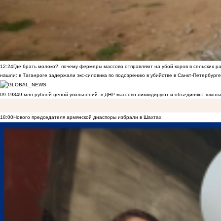
12:24
Где брать молоко?: почему фермеры массово отправляют на убой коров в сельских р
нашли: в Таганроге задержали экс-силовика по подозрению в убийстве в Санкт-Петербурге
09:19
349 млн рублей ценой увольнений: в ДНР массово ликвидируют и объединяют школы
18:00
Нового председателя армянской диаспоры избрали в Шахтах