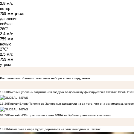
2.8 м/с
ветер
759 мм рт.ст.
давление
сейчас
26C°
2.4 м/с
759 мм
ночью
27C°
2.5 м/с
759 мм
утром
Ростсельмаш объявил о массовом наборе новых сотрудников
18:00
Высокий уровень загрязнения воздуха по-прежнему фиксируется в Шахтах
15:44
Почти
15:20
Певицу Елену Тополю из Запорожья затравили из-за того, что она занималась сексом
08:50
Ильский НПЗ горит после атаки БПЛА на Кубань: ранены пять человек
18:00
Аномальная жара будет держаться на этих выходных в Шахтах