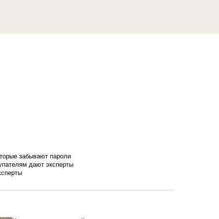
оторые забывают пароли
купателям дают эксперты
ксперты