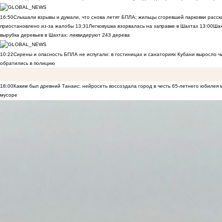
16:50
Слышали взрывы и думали, что снова летят БПЛА: жильцы сгоревшей парковки расск
приостановлено из-за жалобы
13:31
Легковушка взорвалась на заправке в Шахтах
13:00
Шах
вырубка деревьев в Шахтах: ликвидируют 243 дерева
10:22
Сирены и опасность БПЛА не испугали: в гостиницах и санаториях Кубани выросло 
обратились в полицию
18:00
Каким был древний Танаис: нейросеть воссоздала город в честь 65-летнего юбилея 
мусоре