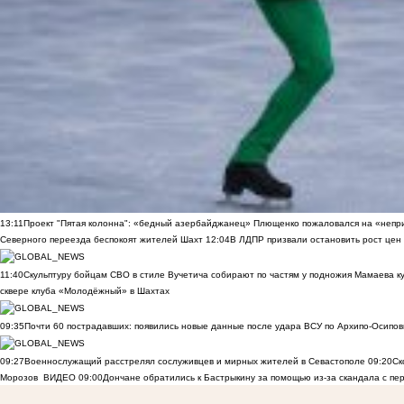
13:11
Проект "Пятая колонна": «бедный азербайджанец» Плющенко пожаловался на «непри
Северного переезда беспокоят жителей Шахт
12:04
В ЛДПР призвали остановить рост цен
11:40
Скульптуру бойцам СВО в стиле Вучетича собирают по частям у подножия Мамаева к
сквере клуба «Молодёжный» в Шахтах
09:35
Почти 60 пострадавших: появились новые данные после удара ВСУ по Архипо-Осипов
09:27
Военнослужащий расстрелял сослуживцев и мирных жителей в Севастополе
09:20
Ск
Морозов
ВИДЕО
09:00
Дончане обратились к Бастрыкину за помощью из-за скандала с пе