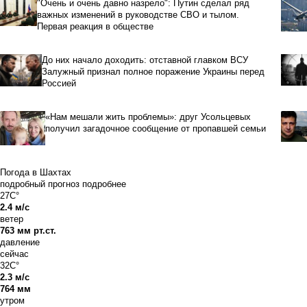
"Очень и очень давно назрело": Путин сделал ряд
важных изменений в руководстве СВО и тылом.
Первая реакция в обществе
До них начало доходить: отставной главком ВСУ
Залужный признал полное поражение Украины перед
Россией
«Нам мешали жить проблемы»: друг Усольцевых
получил загадочное сообщение от пропавшей семьи
Погода в Шахтах
подробный прогноз
подробнее
27C°
2.4 м/с
ветер
763 мм рт.ст.
давление
сейчас
32C°
2.3 м/с
764 мм
утром