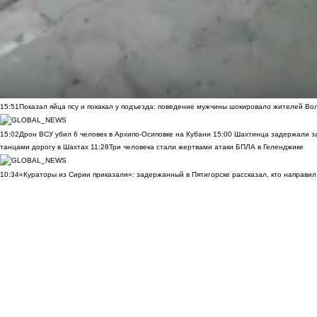
15:51
Показал яйца псу и покакал у подъезда: поведение мужчины шокировало жителей Во
15:02
Дрон ВСУ убил 6 человек в Архипо-Осиповке на Кубани
15:00
Шахтинца задержали за
танцами дорогу в Шахтах
11:28
Три человека стали жертвами атаки БПЛА в Геленджике
10:34
«Кураторы из Сирии приказали»: задержанный в Пятигорске рассказал, кто направил 