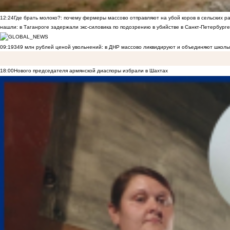
12:24
Где брать молоко?: почему фермеры массово отправляют на убой коров в сельских р
нашли: в Таганроге задержали экс-силовика по подозрению в убийстве в Санкт-Петербурге
09:19
349 млн рублей ценой увольнений: в ДНР массово ликвидируют и объединяют школы
18:00
Нового председателя армянской диаспоры избрали в Шахтах