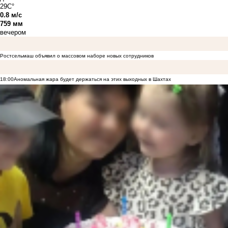
29C°
0.8 м/с
759 мм
вечером
Ростсельмаш объявил о массовом наборе новых сотрудников
18:00
Аномальная жара будет держаться на этих выходных в Шахтах