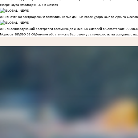
сквере клуба «Молодёжный» в Шахтах
09:35
Почти 60 пострадавших: появились новые данные после удара ВСУ по Архипо-Осипов
09:27
Военнослужащий расстрелял сослуживцев и мирных жителей в Севастополе
09:20
Ск
Морозов
ВИДЕО
09:00
Дончане обратились к Бастрыкину за помощью из-за скандала с пе