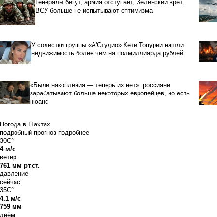
Генералы бегут, армия отступает, Зеленский врет:
ВСУ больше не испытывают оптимизма
У солистки группы «А'Студио» Кети Топурии нашли
недвижимость более чем на полмиллиарда рублей
«Были накопления — теперь их нет»: россияне
зарабатывают больше некоторых европейцев, но есть
нюанс
Погода в Шахтах
подробный прогноз
подробнее
30C°
4 м/с
ветер
761 мм рт.ст.
давление
сейчас
35C°
4.1 м/с
759 мм
днём