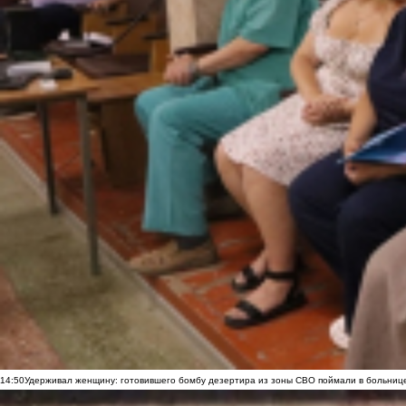
14:50
Удерживал женщину: готовившего бомбу дезертира из зоны СВО поймали в больниц