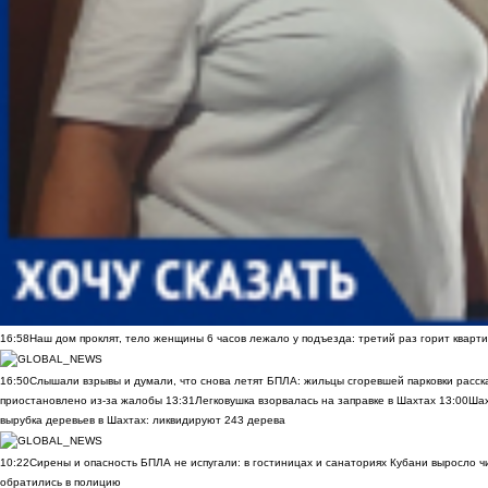
16:58
Наш дом проклят, тело женщины 6 часов лежало у подъезда: третий раз горит кварти
16:50
Слышали взрывы и думали, что снова летят БПЛА: жильцы сгоревшей парковки расск
приостановлено из-за жалобы
13:31
Легковушка взорвалась на заправке в Шахтах
13:00
Шах
вырубка деревьев в Шахтах: ликвидируют 243 дерева
10:22
Сирены и опасность БПЛА не испугали: в гостиницах и санаториях Кубани выросло 
обратились в полицию