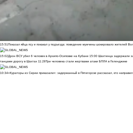
15:51
Показал яйца псу и покакал у подъезда: поведение мужчины шокировало жителей Во
15:02
Дрон ВСУ убил 6 человек в Архипо-Осиповке на Кубани
15:00
Шахтинца задержали за
танцами дорогу в Шахтах
11:28
Три человека стали жертвами атаки БПЛА в Геленджике
10:34
«Кураторы из Сирии приказали»: задержанный в Пятигорске рассказал, кто направил 