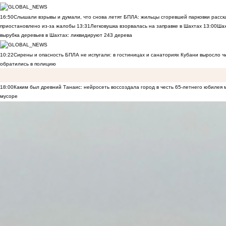
16:50
Слышали взрывы и думали, что снова летят БПЛА: жильцы сгоревшей парковки расск
приостановлено из-за жалобы
13:31
Легковушка взорвалась на заправке в Шахтах
13:00
Шах
вырубка деревьев в Шахтах: ликвидируют 243 дерева
10:22
Сирены и опасность БПЛА не испугали: в гостиницах и санаториях Кубани выросло 
обратились в полицию
18:00
Каким был древний Танаис: нейросеть воссоздала город в честь 65-летнего юбилея 
мусоре