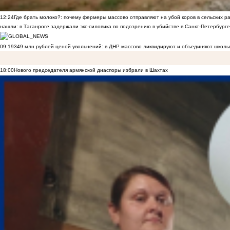
12:24
Где брать молоко?: почему фермеры массово отправляют на убой коров в сельских р
нашли: в Таганроге задержали экс-силовика по подозрению в убийстве в Санкт-Петербурге
09:19
349 млн рублей ценой увольнений: в ДНР массово ликвидируют и объединяют школы
18:00
Нового председателя армянской диаспоры избрали в Шахтах