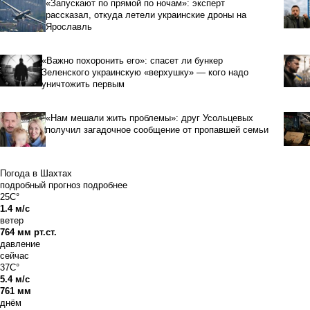
«Запускают по прямой по ночам»: эксперт
рассказал, откуда летели украинские дроны на
Ярославль
«Важно похоронить его»: спасет ли бункер
Зеленского украинскую «верхушку» — кого надо
уничтожить первым
«Нам мешали жить проблемы»: друг Усольцевых
получил загадочное сообщение от пропавшей семьи
Погода в Шахтах
подробный прогноз
подробнее
25C°
1.4 м/с
ветер
764 мм рт.ст.
давление
сейчас
37C°
5.4 м/с
761 мм
днём