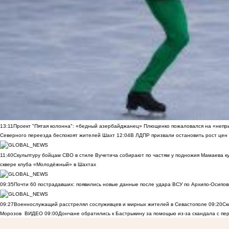
13:11
Проект "Пятая колонна": «бедный азербайджанец» Плющенко пожаловался на «непри
Северного переезда беспокоят жителей Шахт
12:04
В ЛДПР призвали остановить рост цен
11:40
Скульптуру бойцам СВО в стиле Вучетича собирают по частям у подножия Мамаева к
сквере клуба «Молодёжный» в Шахтах
09:35
Почти 60 пострадавших: появились новые данные после удара ВСУ по Архипо-Осипов
09:27
Военнослужащий расстрелял сослуживцев и мирных жителей в Севастополе
09:20
Ск
Морозов
ВИДЕО
09:00
Дончане обратились к Бастрыкину за помощью из-за скандала с пе