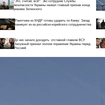
"Это, считай, всё!": Экс-сотрудник Службы
безопасности Украины назвал главный признак конца
режима Зеленского
Ракетчики из КНДР готовы ударить по Киеву: Запад
паникует из-за российско-корейского сотрудничества
До них начало доходить: отставной главком ВСУ
Залужный признал полное поражение Украины перед
Россией