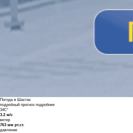
Погода в Шахтах
подробный прогноз
подробнее
34C°
3.2 м/с
ветер
763 мм рт.ст.
давление