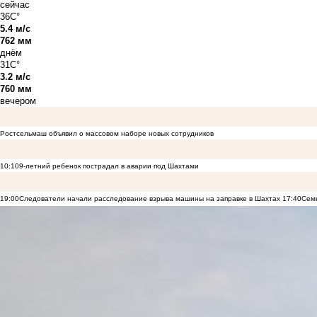
сейчас
36C°
5.4 м/с
762 мм
днём
31C°
3.2 м/с
760 мм
вечером
Ростсельмаш объявил о массовом наборе новых сотрудников
10:10
9-летний ребенок пострадал в аварии под Шахтами
19:00
Следователи начали расследование взрыва машины на заправке в Шахтах
17:40
Семь