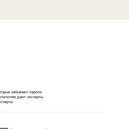
оторые забывают пароли
купателям дают эксперты
ксперты