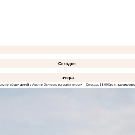
Сегодня
вчера
ям погибших детей в Архипо-Осиповке выплатят власти – Слюсарь
13:00
Сроки завершение