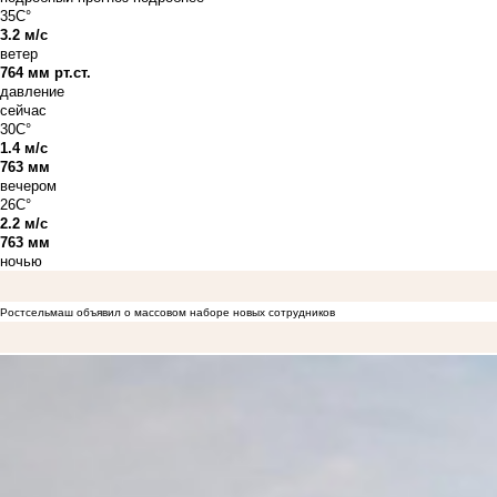
35C°
3.2 м/с
ветер
764 мм рт.ст.
давление
сейчас
30C°
1.4 м/с
763 мм
вечером
26C°
2.2 м/с
763 мм
ночью
Ростсельмаш объявил о массовом наборе новых сотрудников