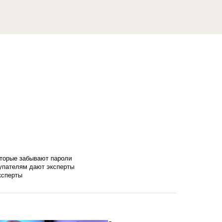
оторые забывают пароли
купателям дают эксперты
ксперты