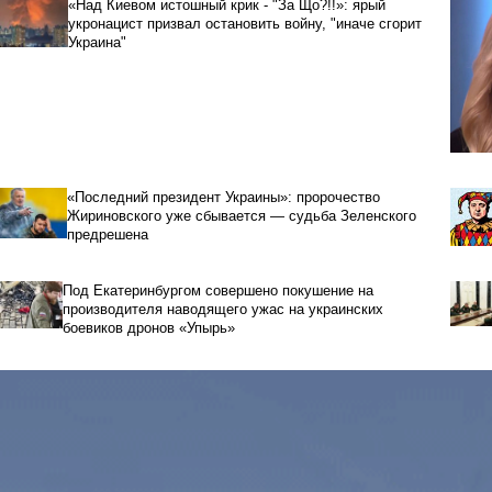
«Над Киевом истошный крик - "За Що?!!»: ярый
укронацист призвал остановить войну, "иначе сгорит
Украина"
«Последний президент Украины»: пророчество
Жириновского уже сбывается — судьба Зеленского
предрешена
Под Екатеринбургом совершено покушение на
производителя наводящего ужас на украинских
боевиков дронов «Упырь»