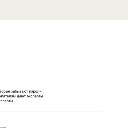
оторые забывают пароли
купателям дают эксперты
ксперты