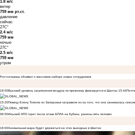
1.8 м/с
ветер
759 мм рт.ст.
давление
сейчас
27C°
2.4 м/с
759 мм
ночью
27C°
2.5 м/с
759 мм
утром
Ростсельмаш объявил о массовом наборе новых сотрудников
18:00
Высокий уровень загрязнения воздуха по-прежнему фиксируется в Шахтах
15:44
Почти
15:20
Певицу Елену Тополю из Запорожья затравили из-за того, что она занималась сексом
08:50
Ильский НПЗ горит после атаки БПЛА на Кубань: ранены пять человек
18:00
Аномальная жара будет держаться на этих выходных в Шахтах