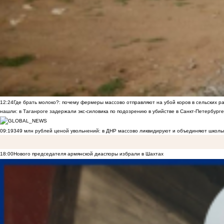
12:24
Где брать молоко?: почему фермеры массово отправляют на убой коров в сельских р
нашли: в Таганроге задержали экс-силовика по подозрению в убийстве в Санкт-Петербурге
09:19
349 млн рублей ценой увольнений: в ДНР массово ликвидируют и объединяют школы
18:00
Нового председателя армянской диаспоры избрали в Шахтах