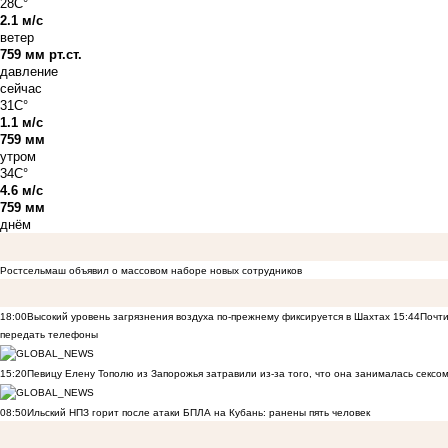
28C°
2.1 м/с
ветер
759 мм рт.ст.
давление
сейчас
31C°
1.1 м/с
759 мм
утром
34C°
4.6 м/с
759 мм
днём
Ростсельмаш объявил о массовом наборе новых сотрудников
18:00
Высокий уровень загрязнения воздуха по-прежнему фиксируется в Шахтах
15:44
Почти
передать телефоны
15:20
Певицу Елену Тополю из Запорожья затравили из-за того, что она занималась сексом
08:50
Ильский НПЗ горит после атаки БПЛА на Кубань: ранены пять человек