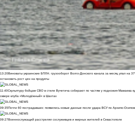
13:20
Виноваты украинские БПЛА: грузооборот Волго-Донского канала за месяц упал на 3
остановить рост цен на продукты
11:40
Скульптуру бойцам СВО в стиле Вучетича собирают по частям у подножия Мамаева к
сквере клуба «Молодёжный» в Шахтах
09:35
Почти 60 пострадавших: появились новые данные после удара ВСУ по Архипо-Осипов
09:27
Военнослужащий расстрелял сослуживцев и мирных жителей в Севастополе