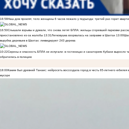
16:58
Наш дом проклят, тело женщины 6 часов лежало у подъезда: третий раз горит кварти
16:50
Слышали взрывы и думали, что снова летят БПЛА: жильцы сгоревшей парковки расск
приостановлено из-за жалобы
13:31
Легковушка взорвалась на заправке в Шахтах
13:00
Шах
вырубка деревьев в Шахтах: ликвидируют 243 дерева
10:22
Сирены и опасность БПЛА не испугали: в гостиницах и санаториях Кубани выросло 
обратились в полицию
18:00
Каким был древний Танаис: нейросеть воссоздала город в честь 65-летнего юбилея 
мусоре