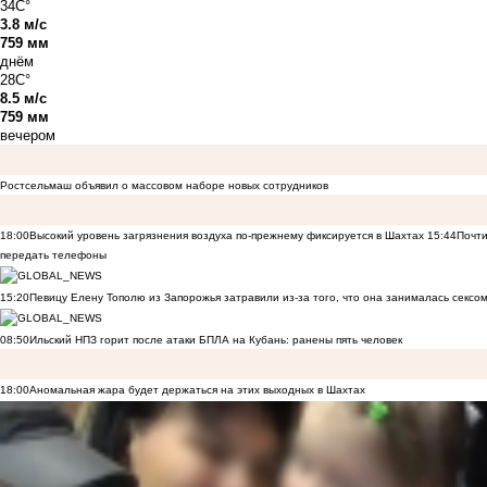
34C°
3.8 м/с
759 мм
днём
28C°
8.5 м/с
759 мм
вечером
Ростсельмаш объявил о массовом наборе новых сотрудников
18:00
Высокий уровень загрязнения воздуха по-прежнему фиксируется в Шахтах
15:44
Почти
передать телефоны
15:20
Певицу Елену Тополю из Запорожья затравили из-за того, что она занималась сексом
08:50
Ильский НПЗ горит после атаки БПЛА на Кубань: ранены пять человек
18:00
Аномальная жара будет держаться на этих выходных в Шахтах