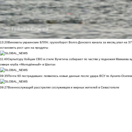
13:20
Виноваты украинские БПЛА: грузооборот Волго-Донского канала за месяц упал на 3
остановить рост цен на продукты
11:40
Скульптуру бойцам СВО в стиле Вучетича собирают по частям у подножия Мамаева к
сквере клуба «Молодёжный» в Шахтах
09:35
Почти 60 пострадавших: появились новые данные после удара ВСУ по Архипо-Осипов
09:27
Военнослужащий расстрелял сослуживцев и мирных жителей в Севастополе