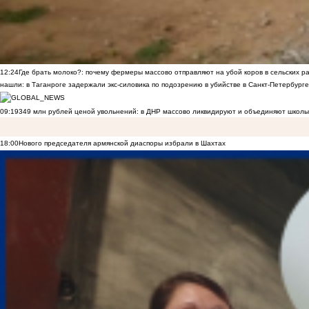
12:24
Где брать молоко?: почему фермеры массово отправляют на убой коров в сельских р
нашли: в Таганроге задержали экс-силовика по подозрению в убийстве в Санкт-Петербурге
09:19
349 млн рублей ценой увольнений: в ДНР массово ликвидируют и объединяют школы
18:00
Нового председателя армянской диаспоры избрали в Шахтах