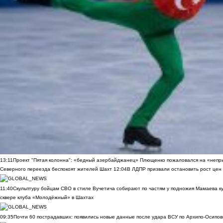
13:11
Проект "Пятая колонна": «бедный азербайджанец» Плющенко пожаловался на «непри
Северного переезда беспокоят жителей Шахт
12:04
В ЛДПР призвали остановить рост цен
11:40
Скульптуру бойцам СВО в стиле Вучетича собирают по частям у подножия Мамаева к
сквере клуба «Молодёжный» в Шахтах
09:35
Почти 60 пострадавших: появились новые данные после удара ВСУ по Архипо-Осипов