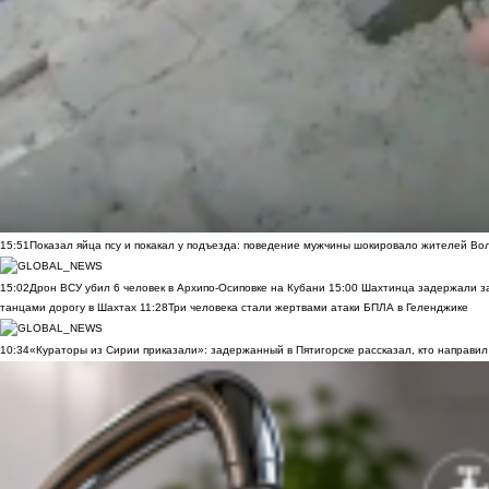
15:51
Показал яйца псу и покакал у подъезда: поведение мужчины шокировало жителей Во
15:02
Дрон ВСУ убил 6 человек в Архипо-Осиповке на Кубани
15:00
Шахтинца задержали за
танцами дорогу в Шахтах
11:28
Три человека стали жертвами атаки БПЛА в Геленджике
10:34
«Кураторы из Сирии приказали»: задержанный в Пятигорске рассказал, кто направил 