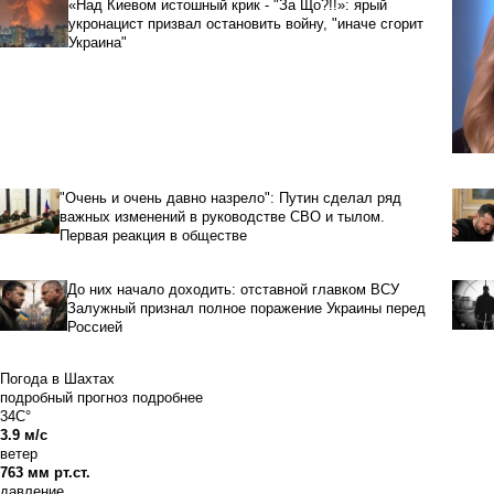
«Над Киевом истошный крик - "За Що?!!»: ярый
укронацист призвал остановить войну, "иначе сгорит
Украина"
"Очень и очень давно назрело": Путин сделал ряд
важных изменений в руководстве СВО и тылом.
Первая реакция в обществе
До них начало доходить: отставной главком ВСУ
Залужный признал полное поражение Украины перед
Россией
Погода в Шахтах
подробный прогноз
подробнее
34C°
3.9 м/с
ветер
763 мм рт.ст.
давление