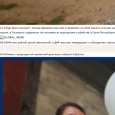
12:24
Где брать молоко?: почему фермеры массово отправляют на убой коров в сельских р
нашли: в Таганроге задержали экс-силовика по подозрению в убийстве в Санкт-Петербурге
09:19
349 млн рублей ценой увольнений: в ДНР массово ликвидируют и объединяют школы
18:00
Нового председателя армянской диаспоры избрали в Шахтах