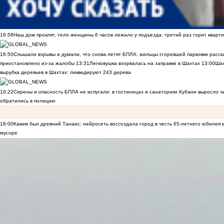
16:58
Наш дом проклят, тело женщины 6 часов лежало у подъезда: третий раз горит кварти
16:50
Слышали взрывы и думали, что снова летят БПЛА: жильцы сгоревшей парковки расск
приостановлено из-за жалобы
13:31
Легковушка взорвалась на заправке в Шахтах
13:00
Шах
вырубка деревьев в Шахтах: ликвидируют 243 дерева
10:22
Сирены и опасность БПЛА не испугали: в гостиницах и санаториях Кубани выросло 
обратились в полицию
18:00
Каким был древний Танаис: нейросеть воссоздала город в честь 65-летнего юбилея 
мусоре