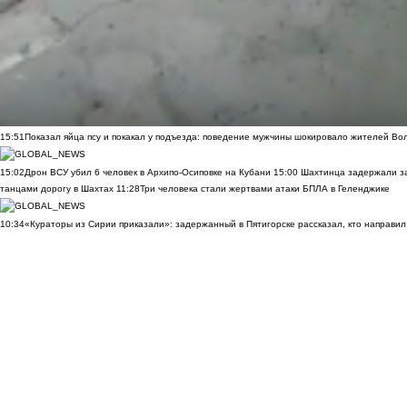
15:51
Показал яйца псу и покакал у подъезда: поведение мужчины шокировало жителей Во
15:02
Дрон ВСУ убил 6 человек в Архипо-Осиповке на Кубани
15:00
Шахтинца задержали за
танцами дорогу в Шахтах
11:28
Три человека стали жертвами атаки БПЛА в Геленджике
10:34
«Кураторы из Сирии приказали»: задержанный в Пятигорске рассказал, кто направил 