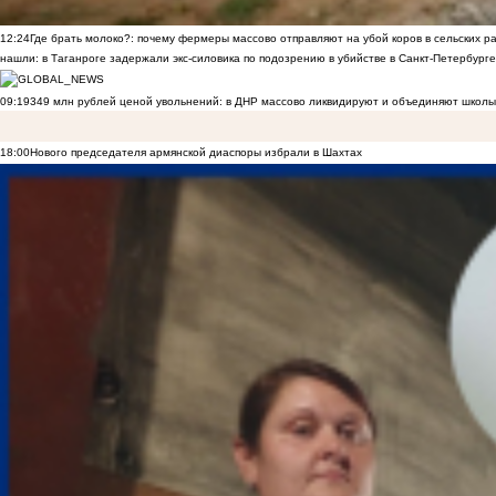
12:24
Где брать молоко?: почему фермеры массово отправляют на убой коров в сельских р
нашли: в Таганроге задержали экс-силовика по подозрению в убийстве в Санкт-Петербурге
09:19
349 млн рублей ценой увольнений: в ДНР массово ликвидируют и объединяют школы
18:00
Нового председателя армянской диаспоры избрали в Шахтах