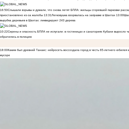
16:50
Слышали взрывы и думали, что снова летят БПЛА: жильцы сгоревшей парковки расск
приостановлено из-за жалобы
13:31
Легковушка взорвалась на заправке в Шахтах
13:00
Шах
вырубка деревьев в Шахтах: ликвидируют 243 дерева
10:22
Сирены и опасность БПЛА не испугали: в гостиницах и санаториях Кубани выросло 
обратились в полицию
18:00
Каким был древний Танаис: нейросеть воссоздала город в честь 65-летнего юбилея 
мусоре