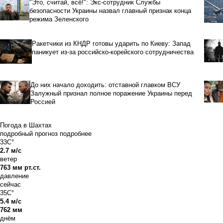
"Это, считай, всё!": Экс-сотрудник Службы
безопасности Украины назвал главный признак конца
режима Зеленского
Ракетчики из КНДР готовы ударить по Киеву: Запад
паникует из-за российско-корейского сотрудничества
До них начало доходить: отставной главком ВСУ
Залужный признал полное поражение Украины перед
Россией
Погода в Шахтах
подробный прогноз
подробнее
33C°
2.7 м/с
ветер
763 мм рт.ст.
давление
сейчас
35C°
5.4 м/с
762 мм
днём