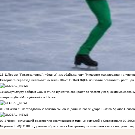
13:11
Проект "Пятая колонна": «бедный азербайджанец» Плющенко пожаловался на «непри
Северного переезда беспокоят жителей Шахт
12:04
В ЛДПР призвали остановить рост цен
11:40
Скульптуру бойцам СВО в стиле Вучетича собирают по частям у подножия Мамаева к
сквере клуба «Молодёжный» в Шахтах
09:35
Почти 60 пострадавших: появились новые данные после удара ВСУ по Архипо-Осипов
09:27
Военнослужащий расстрелял сослуживцев и мирных жителей в Севастополе
09:20
Ск
Морозов
ВИДЕО
09:00
Дончане обратились к Бастрыкину за помощью из-за скандала с пе