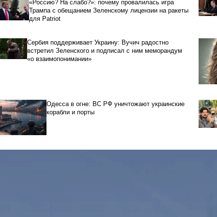
«Россию? На слабо?»: почему провалилась игра
Трампа с обещанием Зеленскому лицензии на ракеты
для Patriot
Сербия поддерживает Украину: Вучич радостно
встретил Зеленского и подписал с ним меморандум
«о взаимопонимании»
Одесса в огне: ВС РФ уничтожают украинские
корабли и порты