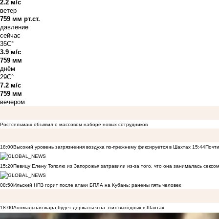
2.2 м/с
ветер
759 мм рт.ст.
давление
сейчас
35C°
3.9 м/с
759 мм
днём
29C°
7.2 м/с
759 мм
вечером
Ростсельмаш объявил о массовом наборе новых сотрудников
18:00
Высокий уровень загрязнения воздуха по-прежнему фиксируется в Шахтах
15:44
Почти
15:20
Певицу Елену Тополю из Запорожья затравили из-за того, что она занималась сексом
08:50
Ильский НПЗ горит после атаки БПЛА на Кубань: ранены пять человек
18:00
Аномальная жара будет держаться на этих выходных в Шахтах