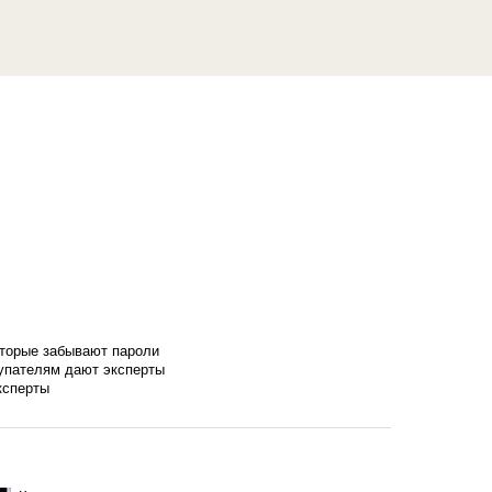
оторые забывают пароли
купателям дают эксперты
ксперты