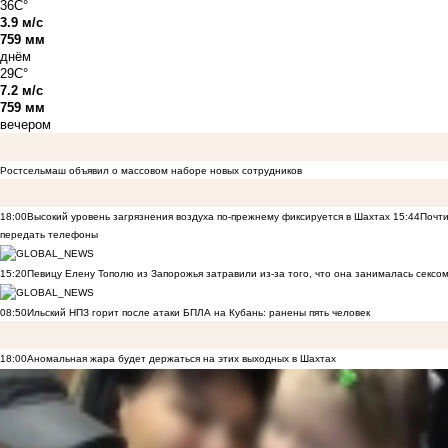
36C°
3.9 м/с
759 мм
днём
29C°
7.2 м/с
759 мм
вечером
Ростсельмаш объявил о массовом наборе новых сотрудников
18:00
Высокий уровень загрязнения воздуха по-прежнему фиксируется в Шахтах
15:44
Почти
передать телефоны
15:20
Певицу Елену Тополю из Запорожья затравили из-за того, что она занималась сексом
08:50
Ильский НПЗ горит после атаки БПЛА на Кубань: ранены пять человек
18:00
Аномальная жара будет держаться на этих выходных в Шахтах