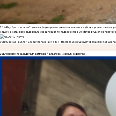
12:24
Где брать молоко?: почему фермеры массово отправляют на убой коров в сельских р
нашли: в Таганроге задержали экс-силовика по подозрению в убийстве в Санкт-Петербурге
09:19
349 млн рублей ценой увольнений: в ДНР массово ликвидируют и объединяют школы
18:00
Нового председателя армянской диаспоры избрали в Шахтах