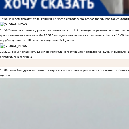
16:58
Наш дом проклят, тело женщины 6 часов лежало у подъезда: третий раз горит кварти
16:50
Слышали взрывы и думали, что снова летят БПЛА: жильцы сгоревшей парковки расск
приостановлено из-за жалобы
13:31
Легковушка взорвалась на заправке в Шахтах
13:00
Шах
вырубка деревьев в Шахтах: ликвидируют 243 дерева
10:22
Сирены и опасность БПЛА не испугали: в гостиницах и санаториях Кубани выросло 
обратились в полицию
18:00
Каким был древний Танаис: нейросеть воссоздала город в честь 65-летнего юбилея 
мусоре