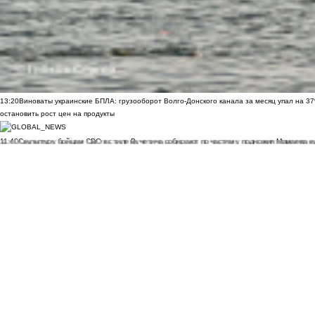
13:20
Виноваты украинские БПЛА: грузооборот Волго-Донского канала за месяц упал на 3
остановить рост цен на продукты
11:40
Скульптуру бойцам СВО в стиле Вучетича собирают по частям у подножия Мамаева к
сквере клуба «Молодёжный» в Шахтах
09:35
Почти 60 пострадавших: появились новые данные после удара ВСУ по Архипо-Осипов
09:27
Военнослужащий расстрелял сослуживцев и мирных жителей в Севастополе