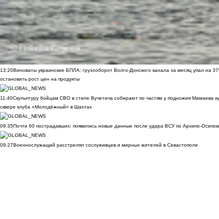
13:20
Виноваты украинские БПЛА: грузооборот Волго-Донского канала за месяц упал на 3
остановить рост цен на продукты
11:40
Скульптуру бойцам СВО в стиле Вучетича собирают по частям у подножия Мамаева к
сквере клуба «Молодёжный» в Шахтах
09:35
Почти 60 пострадавших: появились новые данные после удара ВСУ по Архипо-Осипов
09:27
Военнослужащий расстрелял сослуживцев и мирных жителей в Севастополе