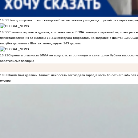
16:58
Наш дом проклят, тело женщины 6 часов лежало у подъезда: третий раз горит кварти
16:50
Слышали взрывы и думали, что снова летят БПЛА: жильцы сгоревшей парковки расск
приостановлено из-за жалобы
13:31
Легковушка взорвалась на заправке в Шахтах
13:00
Шах
вырубка деревьев в Шахтах: ликвидируют 243 дерева
10:22
Сирены и опасность БПЛА не испугали: в гостиницах и санаториях Кубани выросло 
обратились в полицию
18:00
Каким был древний Танаис: нейросеть воссоздала город в честь 65-летнего юбилея 
мусоре