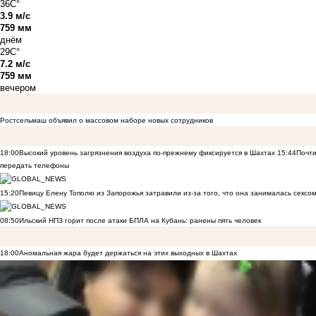
36C°
3.9 м/с
759 мм
днём
29C°
7.2 м/с
759 мм
вечером
Ростсельмаш объявил о массовом наборе новых сотрудников
18:00
Высокий уровень загрязнения воздуха по-прежнему фиксируется в Шахтах
15:44
Почти
передать телефоны
15:20
Певицу Елену Тополю из Запорожья затравили из-за того, что она занималась сексом
08:50
Ильский НПЗ горит после атаки БПЛА на Кубань: ранены пять человек
18:00
Аномальная жара будет держаться на этих выходных в Шахтах