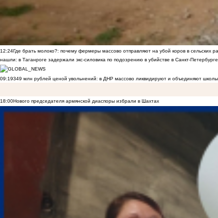
12:24
Где брать молоко?: почему фермеры массово отправляют на убой коров в сельских р
нашли: в Таганроге задержали экс-силовика по подозрению в убийстве в Санкт-Петербурге
09:19
349 млн рублей ценой увольнений: в ДНР массово ликвидируют и объединяют школы
18:00
Нового председателя армянской диаспоры избрали в Шахтах