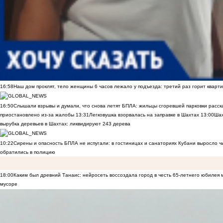
16:58
Наш дом проклят, тело женщины 6 часов лежало у подъезда: третий раз горит кварти
16:50
Слышали взрывы и думали, что снова летят БПЛА: жильцы сгоревшей парковки расск
приостановлено из-за жалобы
13:31
Легковушка взорвалась на заправке в Шахтах
13:00
Шах
вырубка деревьев в Шахтах: ликвидируют 243 дерева
10:22
Сирены и опасность БПЛА не испугали: в гостиницах и санаториях Кубани выросло 
обратились в полицию
18:00
Каким был древний Танаис: нейросеть воссоздала город в честь 65-летнего юбилея 
мусоре