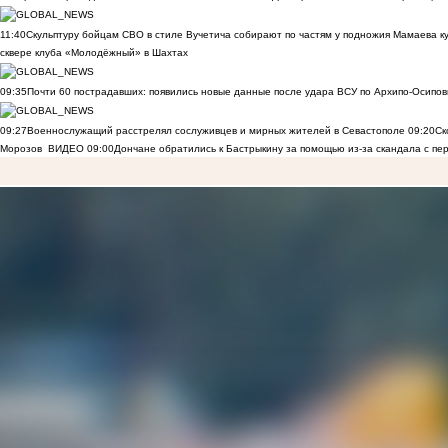
11:40
Скульптуру бойцам СВО в стиле Вучетича собирают по частям у подножия Мамаева к
сквере клуба «Молодёжный» в Шахтах
09:35
Почти 60 пострадавших: появились новые данные после удара ВСУ по Архипо-Осипов
09:27
Военнослужащий расстрелял сослуживцев и мирных жителей в Севастополе
09:20
Ск
Морозов
ВИДЕО
09:00
Дончане обратились к Бастрыкину за помощью из-за скандала с пе