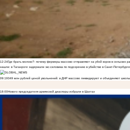
12:24
Где брать молоко?: почему фермеры массово отправляют на убой коров в сельских р
нашли: в Таганроге задержали экс-силовика по подозрению в убийстве в Санкт-Петербурге
09:19
349 млн рублей ценой увольнений: в ДНР массово ликвидируют и объединяют школы
18:00
Нового председателя армянской диаспоры избрали в Шахтах