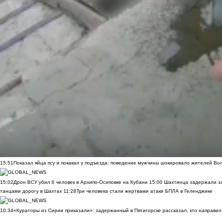
15:51
Показал яйца псу и покакал у подъезда: поведение мужчины шокировало жителей Во
15:02
Дрон ВСУ убил 6 человек в Архипо-Осиповке на Кубани
15:00
Шахтинца задержали за
танцами дорогу в Шахтах
11:28
Три человека стали жертвами атаки БПЛА в Геленджике
10:34
«Кураторы из Сирии приказали»: задержанный в Пятигорске рассказал, кто направил 