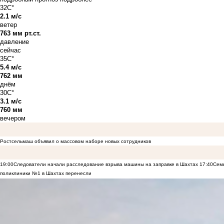
32C°
2.1 м/с
ветер
763 мм рт.ст.
давление
сейчас
35C°
5.4 м/с
762 мм
днём
30C°
3.1 м/с
760 мм
вечером
Ростсельмаш объявил о массовом наборе новых сотрудников
19:00
Следователи начали расследование взрыва машины на заправке в Шахтах
17:40
Семь
поликлиники №1 в Шахтах перенесли