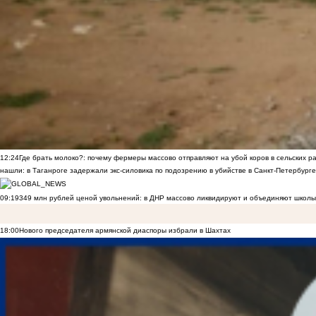
12:24
Где брать молоко?: почему фермеры массово отправляют на убой коров в сельских р
нашли: в Таганроге задержали экс-силовика по подозрению в убийстве в Санкт-Петербурге
09:19
349 млн рублей ценой увольнений: в ДНР массово ликвидируют и объединяют школы
18:00
Нового председателя армянской диаспоры избрали в Шахтах