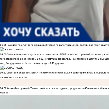
16:58
Наш дом проклят, тело женщины 6 часов лежало у подъезда: третий раз горит кварти
16:50
Слышали взрывы и думали, что снова летят БПЛА: жильцы сгоревшей парковки расск
приостановлено из-за жалобы
13:31
Легковушка взорвалась на заправке в Шахтах
13:00
Шах
вырубка деревьев в Шахтах: ликвидируют 243 дерева
10:22
Сирены и опасность БПЛА не испугали: в гостиницах и санаториях Кубани выросло 
обратились в полицию
18:00
Каким был древний Танаис: нейросеть воссоздала город в честь 65-летнего юбилея 
мусоре