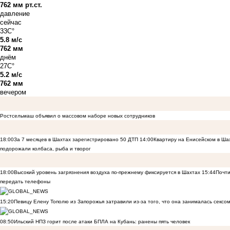
762 мм рт.ст.
давление
сейчас
33C°
5.8 м/с
762 мм
днём
27C°
5.2 м/с
762 мм
вечером
Ростсельмаш объявил о массовом наборе новых сотрудников
18:00
За 7 месяцев в Шахтах зарегистрировано 50 ДТП
14:00
Квартиру на Енисейском в Ша
подорожали колбаса, рыба и творог
18:00
Высокий уровень загрязнения воздуха по-прежнему фиксируется в Шахтах
15:44
Почти
передать телефоны
15:20
Певицу Елену Тополю из Запорожья затравили из-за того, что она занималась сексом
08:50
Ильский НПЗ горит после атаки БПЛА на Кубань: ранены пять человек