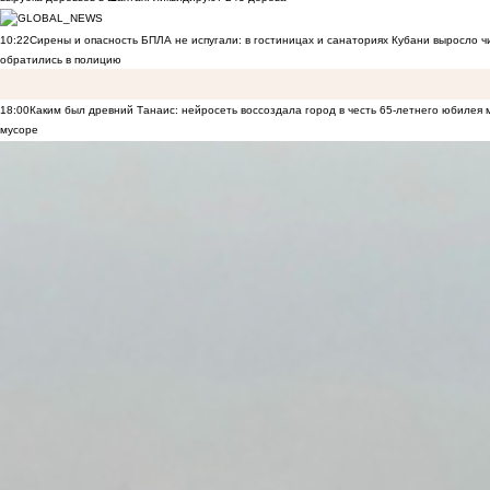
10:22
Сирены и опасность БПЛА не испугали: в гостиницах и санаториях Кубани выросло 
обратились в полицию
18:00
Каким был древний Танаис: нейросеть воссоздала город в честь 65-летнего юбилея 
мусоре