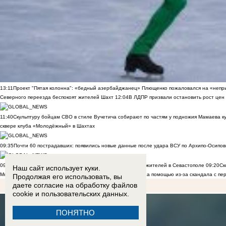
13:11
Проект "Пятая колонна": «бедный азербайджанец» Плющенко пожаловался на «непри
Северного переезда беспокоят жителей Шахт
12:04
В ЛДПР призвали остановить рост цен
11:40
Скульптуру бойцам СВО в стиле Вучетича собирают по частям у подножия Мамаева к
сквере клуба «Молодёжный» в Шахтах
09:35
Почти 60 пострадавших: появились новые данные после удара ВСУ по Архипо-Осипов
09:27
Военнослужащий расстрелял сослуживцев и мирных жителей в Севастополе
09:20
Ск
Наш сайт использует куки.
Морозов
ВИДЕО
09:00
Дончане обратились к Бастрыкину за помощью из-за скандала с пе
Продолжая его использовать, вы
даете согласие на обработку
файлов
cookie
и пользовательских данных.
ПОНЯТНО