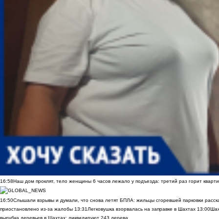
16:58
Наш дом проклят, тело женщины 6 часов лежало у подъезда: третий раз горит кварти
16:50
Слышали взрывы и думали, что снова летят БПЛА: жильцы сгоревшей парковки расск
приостановлено из-за жалобы
13:31
Легковушка взорвалась на заправке в Шахтах
13:00
Шах
вырубка деревьев в Шахтах: ликвидируют 243 дерева