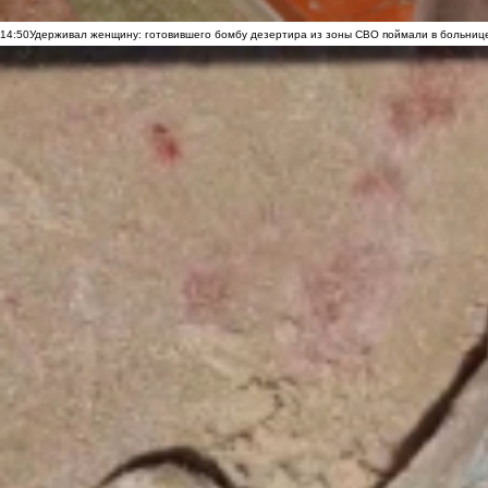
14:50
Удерживал женщину: готовившего бомбу дезертира из зоны СВО поймали в больниц