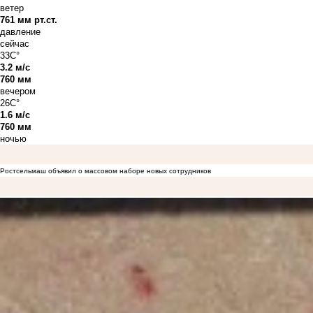
ветер
761 мм рт.ст.
давление
сейчас
33C°
3.2 м/с
760 мм
вечером
26C°
1.6 м/с
760 мм
ночью
Ростсельмаш объявил о массовом наборе новых сотрудников