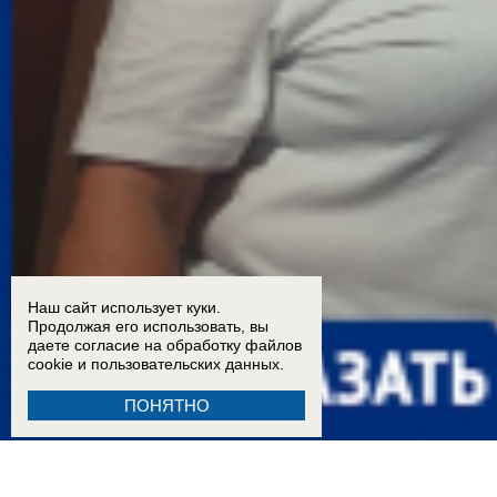
Наш сайт использует куки.
Продолжая его использовать, вы
даете согласие на обработку
файлов
cookie
и пользовательских данных.
ПОНЯТНО
16:58
Наш дом проклят, тело женщины 6 часов лежало у подъезда: третий раз горит кварти
16:50
Слышали взрывы и думали, что снова летят БПЛА: жильцы сгоревшей парковки расск