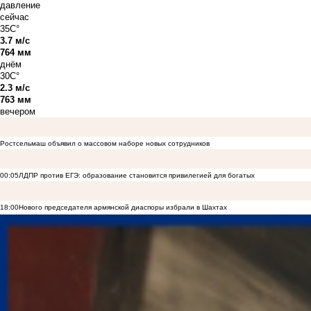
давление
сейчас
35C°
3.7 м/с
764 мм
днём
30C°
2.3 м/с
763 мм
вечером
Ростсельмаш объявил о массовом наборе новых сотрудников
00:05
ЛДПР против ЕГЭ: образование становится привилегией для богатых
18:00
Нового председателя армянской диаспоры избрали в Шахтах