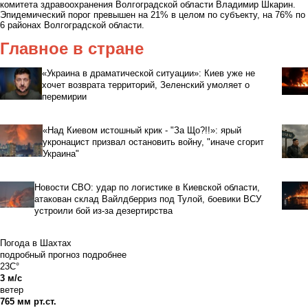
комитета здравоохранения Волгоградской области Владимир Шкарин.
Эпидемический порог превышен на 21% в целом по субъекту, на 76% по
6 районах Волгоградской области.
Главное в стране
«Украина в драматической ситуации»: Киев уже не
хочет возврата территорий, Зеленский умоляет о
перемирии
«Над Киевом истошный крик - "За Що?!!»: ярый
укронацист призвал остановить войну, "иначе сгорит
Украина"
Новости СВО: удар по логистике в Киевской области,
атакован склад Вайлдберриз под Тулой, боевики ВСУ
устроили бой из-за дезертирства
Погода в Шахтах
подробный прогноз
подробнее
23C°
3 м/с
ветер
765 мм рт.ст.