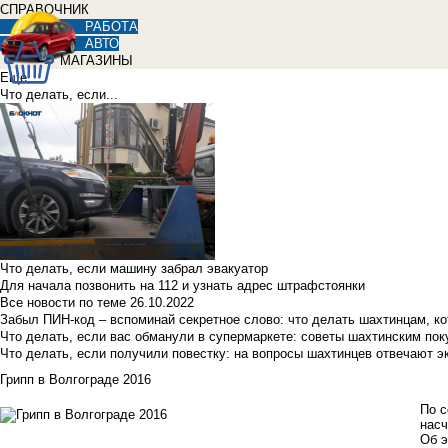
СПРАВОЧНИК
РАБОТА
АВТО
МАГАЗИНЫ
Еще
Что делать, если...
Что делать, если машину забрал эвакуатор
Для начала позвонить на 112 и узнать адрес штрафстоянки
Все новости по теме
26.10.2022
Забыл ПИН-код – вспоминай секретное слово: что делать шахтинцам, к
Что делать, если вас обманули в супермаркете: советы шахтинским по
Что делать, если получили повестку: на вопросы шахтинцев отвечают э
Грипп в Волгограде 2016
По с
насч
Об э