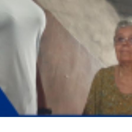
ра мертвой поэтессы в Волгодонске, она и ее кошки погибли в огне
ВИДЕО
ФОТО
азали, как пережили страшную ночь
ВИДЕО
15:00
Определение подрядчика для ремонта по