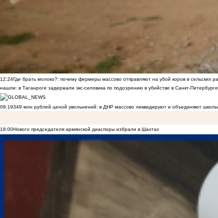
12:24
Где брать молоко?: почему фермеры массово отправляют на убой коров в сельских р
нашли: в Таганроге задержали экс-силовика по подозрению в убийстве в Санкт-Петербурге
09:19
349 млн рублей ценой увольнений: в ДНР массово ликвидируют и объединяют школы
18:00
Нового председателя армянской диаспоры избрали в Шахтах