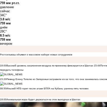
759 мм рт.ст.
давление
сейчас
34C°
3.8 м/с
759 мм
днём
28C°
8.5 м/с
759 мм
вечером
Ростсельмаш объявил о массовом наборе новых сотрудников
18:00
Высокий уровень загрязнения воздуха по-прежнему фиксируется в Шахтах
15:44
Почти
передать телефоны
15:20
Певицу Елену Тополю из Запорожья затравили из-за того, что она занималась сексом
08:50
Ильский НПЗ горит после атаки БПЛА на Кубань: ранены пять человек
18:00
Аномальная жара будет держаться на этих выходных в Шахтах