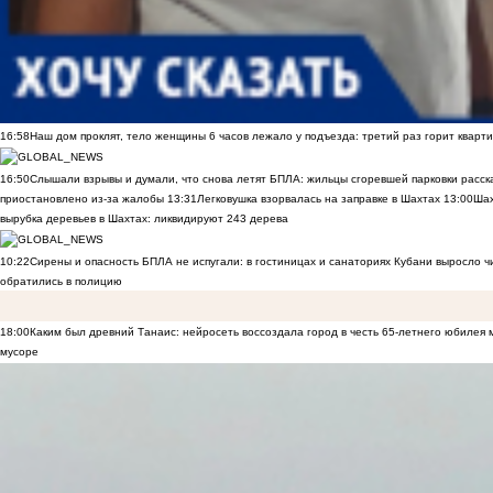
16:58
Наш дом проклят, тело женщины 6 часов лежало у подъезда: третий раз горит кварти
16:50
Слышали взрывы и думали, что снова летят БПЛА: жильцы сгоревшей парковки расск
приостановлено из-за жалобы
13:31
Легковушка взорвалась на заправке в Шахтах
13:00
Шах
вырубка деревьев в Шахтах: ликвидируют 243 дерева
10:22
Сирены и опасность БПЛА не испугали: в гостиницах и санаториях Кубани выросло 
обратились в полицию
18:00
Каким был древний Танаис: нейросеть воссоздала город в честь 65-летнего юбилея 
мусоре