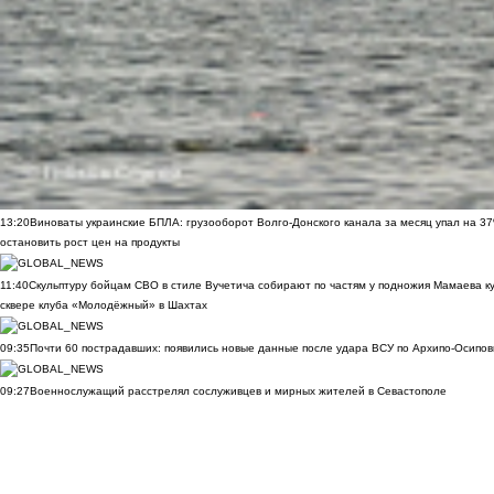
13:20
Виноваты украинские БПЛА: грузооборот Волго-Донского канала за месяц упал на 3
остановить рост цен на продукты
11:40
Скульптуру бойцам СВО в стиле Вучетича собирают по частям у подножия Мамаева к
сквере клуба «Молодёжный» в Шахтах
09:35
Почти 60 пострадавших: появились новые данные после удара ВСУ по Архипо-Осипов
09:27
Военнослужащий расстрелял сослуживцев и мирных жителей в Севастополе