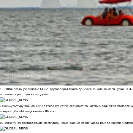
13:20
Виноваты украинские БПЛА: грузооборот Волго-Донского канала за месяц упал на 3
остановить рост цен на продукты
11:40
Скульптуру бойцам СВО в стиле Вучетича собирают по частям у подножия Мамаева к
сквере клуба «Молодёжный» в Шахтах
09:35
Почти 60 пострадавших: появились новые данные после удара ВСУ по Архипо-Осипов