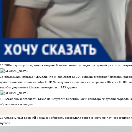
16:58
Наш дом проклят, тело женщины 6 часов лежало у подъезда: третий раз горит кварти
16:50
Слышали взрывы и думали, что снова летят БПЛА: жильцы сгоревшей парковки расск
приостановлено из-за жалобы
13:31
Легковушка взорвалась на заправке в Шахтах
13:00
Шах
вырубка деревьев в Шахтах: ликвидируют 243 дерева
10:22
Сирены и опасность БПЛА не испугали: в гостиницах и санаториях Кубани выросло 
обратились в полицию
18:00
Каким был древний Танаис: нейросеть воссоздала город в честь 65-летнего юбилея 
мусоре