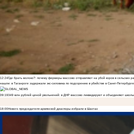
12:24
Где брать молоко?: почему фермеры массово отправляют на убой коров в сельских р
нашли: в Таганроге задержали экс-силовика по подозрению в убийстве в Санкт-Петербурге
09:19
349 млн рублей ценой увольнений: в ДНР массово ликвидируют и объединяют школы
18:00
Нового председателя армянской диаспоры избрали в Шахтах