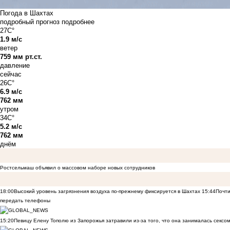
Погода в Шахтах
подробный прогноз
подробнее
27C°
1.9 м/с
ветер
759 мм рт.ст.
давление
сейчас
26C°
6.9 м/с
762 мм
утром
34C°
5.2 м/с
762 мм
днём
Ростсельмаш объявил о массовом наборе новых сотрудников
18:00
Высокий уровень загрязнения воздуха по-прежнему фиксируется в Шахтах
15:44
Почти
передать телефоны
15:20
Певицу Елену Тополю из Запорожья затравили из-за того, что она занималась сексом