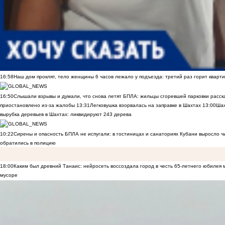
16:58
Наш дом проклят, тело женщины 6 часов лежало у подъезда: третий раз горит кварти
16:50
Слышали взрывы и думали, что снова летят БПЛА: жильцы сгоревшей парковки расск
приостановлено из-за жалобы
13:31
Легковушка взорвалась на заправке в Шахтах
13:00
Шах
вырубка деревьев в Шахтах: ликвидируют 243 дерева
10:22
Сирены и опасность БПЛА не испугали: в гостиницах и санаториях Кубани выросло 
обратились в полицию
18:00
Каким был древний Танаис: нейросеть воссоздала город в честь 65-летнего юбилея 
мусоре