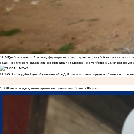
12:24
Где брать молоко?: почему фермеры массово отправляют на убой коров в сельских р
нашли: в Таганроге задержали экс-силовика по подозрению в убийстве в Санкт-Петербурге
09:19
349 млн рублей ценой увольнений: в ДНР массово ликвидируют и объединяют школы
18:00
Нового председателя армянской диаспоры избрали в Шахтах