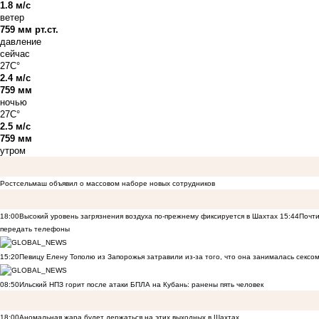
1.8 м/с
ветер
759 мм рт.ст.
давление
сейчас
27C°
2.4 м/с
759 мм
ночью
27C°
2.5 м/с
759 мм
утром
Ростсельмаш объявил о массовом наборе новых сотрудников
18:00
Высокий уровень загрязнения воздуха по-прежнему фиксируется в Шахтах
15:44
Почти
передать телефоны
15:20
Певицу Елену Тополю из Запорожья затравили из-за того, что она занималась сексом
08:50
Ильский НПЗ горит после атаки БПЛА на Кубань: ранены пять человек
18:00
Аномальная жара будет держаться на этих выходных в Шахтах