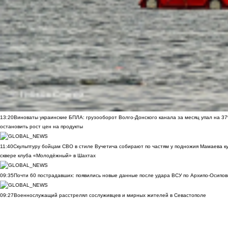
13:20
Виноваты украинские БПЛА: грузооборот Волго-Донского канала за месяц упал на 3
остановить рост цен на продукты
11:40
Скульптуру бойцам СВО в стиле Вучетича собирают по частям у подножия Мамаева к
сквере клуба «Молодёжный» в Шахтах
09:35
Почти 60 пострадавших: появились новые данные после удара ВСУ по Архипо-Осипов
09:27
Военнослужащий расстрелял сослуживцев и мирных жителей в Севастополе