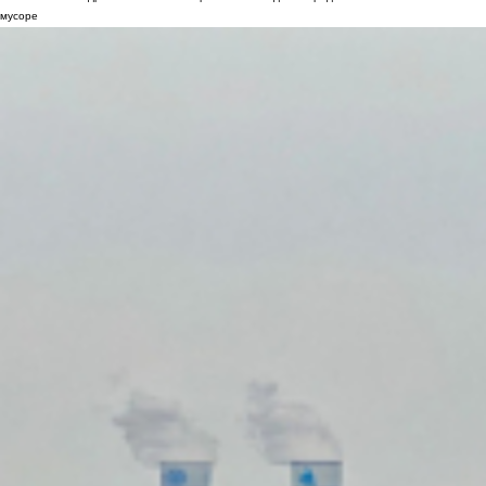
мусоре