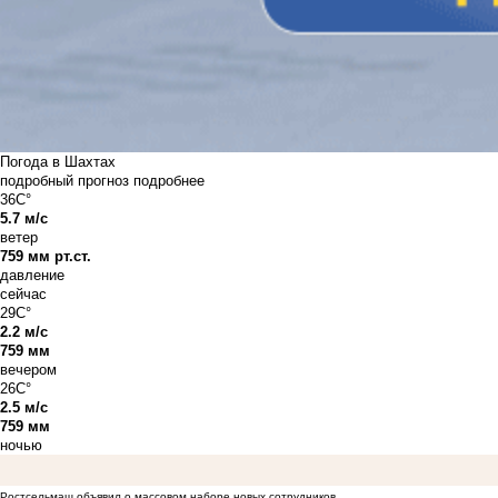
Погода в Шахтах
подробный прогноз
подробнее
36C°
5.7 м/с
ветер
759 мм рт.ст.
давление
сейчас
29C°
2.2 м/с
759 мм
вечером
26C°
2.5 м/с
759 мм
ночью
Ростсельмаш объявил о массовом наборе новых сотрудников