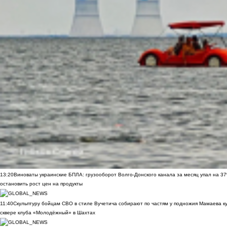
13:20
Виноваты украинские БПЛА: грузооборот Волго-Донского канала за месяц упал на 3
остановить рост цен на продукты
11:40
Скульптуру бойцам СВО в стиле Вучетича собирают по частям у подножия Мамаева к
сквере клуба «Молодёжный» в Шахтах