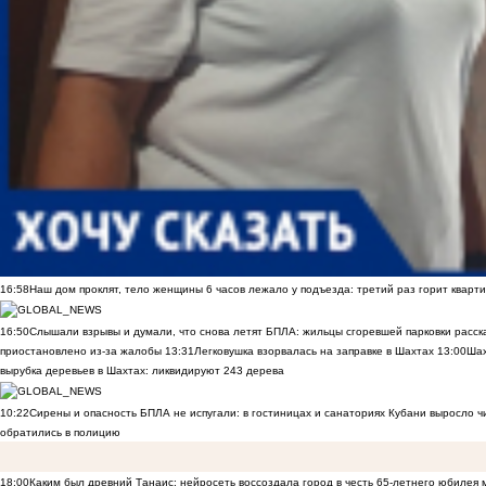
16:58
Наш дом проклят, тело женщины 6 часов лежало у подъезда: третий раз горит кварти
16:50
Слышали взрывы и думали, что снова летят БПЛА: жильцы сгоревшей парковки расск
приостановлено из-за жалобы
13:31
Легковушка взорвалась на заправке в Шахтах
13:00
Шах
вырубка деревьев в Шахтах: ликвидируют 243 дерева
10:22
Сирены и опасность БПЛА не испугали: в гостиницах и санаториях Кубани выросло 
обратились в полицию
18:00
Каким был древний Танаис: нейросеть воссоздала город в честь 65-летнего юбилея 