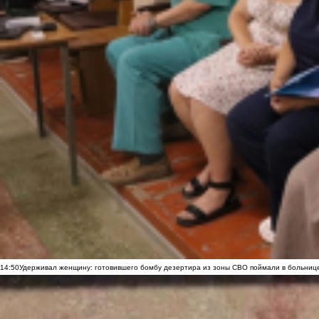
14:50
Удерживал женщину: готовившего бомбу дезертира из зоны СВО поймали в больниц