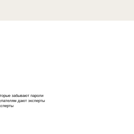
оторые забывают пароли
купателям дают эксперты
ксперты