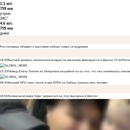
1.1 м/с
759 мм
утром
34C°
4.6 м/с
759 мм
днём
Ростсельмаш объявил о массовом наборе новых сотрудников
18:00
Высокий уровень загрязнения воздуха по-прежнему фиксируется в Шахтах
15:44
Почти
15:20
Певицу Елену Тополю из Запорожья затравили из-за того, что она занималась сексом
08:50
Ильский НПЗ горит после атаки БПЛА на Кубань: ранены пять человек
18:00
Аномальная жара будет держаться на этих выходных в Шахтах