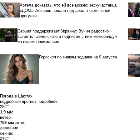
Хотела доказать, что ей все можно: экс-участница
«ДОМа-2» вновь попала под арест после голой
прогулки
Сербия поддерживает Украину: Вучич радостно
встретил Зеленского и подписал с ним меморандум
«о взаимопонимании»
Гороскоп по знакам зодиака на 9 августа
Погода в Шахтах
подробный прогноз
подробнее
28C°
1.9 м/с
ветер
759 мм рт.ст.
давление
сейчас
31C°