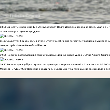
13:20
Виноваты украинские БПЛА: грузооборот Волго-Донского канала за месяц упал на 3
остановить рост цен на продукты
11:40
Скульптуру бойцам СВО в стиле Вучетича собирают по частям у подножия Мамаева к
сквере клуба «Молодёжный» в Шахтах
09:35
Почти 60 пострадавших: появились новые данные после удара ВСУ по Архипо-Осипов
09:27
Военнослужащий расстрелял сослуживцев и мирных жителей в Севастополе
09:20
Ск
Морозов
ВИДЕО
09:00
Дончане обратились к Бастрыкину за помощью из-за скандала с пе