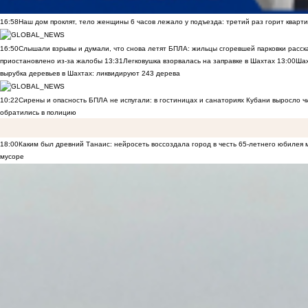
16:58
Наш дом проклят, тело женщины 6 часов лежало у подъезда: третий раз горит кварти
16:50
Слышали взрывы и думали, что снова летят БПЛА: жильцы сгоревшей парковки расск
приостановлено из-за жалобы
13:31
Легковушка взорвалась на заправке в Шахтах
13:00
Шах
вырубка деревьев в Шахтах: ликвидируют 243 дерева
10:22
Сирены и опасность БПЛА не испугали: в гостиницах и санаториях Кубани выросло 
обратились в полицию
18:00
Каким был древний Танаис: нейросеть воссоздала город в честь 65-летнего юбилея 
мусоре