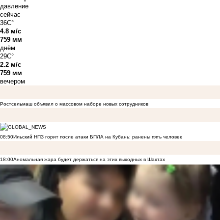
давление
сейчас
36C°
4.8 м/с
759 мм
днём
29C°
2.2 м/с
759 мм
вечером
Ростсельмаш объявил о массовом наборе новых сотрудников
08:50
Ильский НПЗ горит после атаки БПЛА на Кубань: ранены пять человек
18:00
Аномальная жара будет держаться на этих выходных в Шахтах