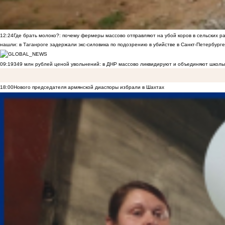
12:24
Где брать молоко?: почему фермеры массово отправляют на убой коров в сельских р
нашли: в Таганроге задержали экс-силовика по подозрению в убийстве в Санкт-Петербурге
09:19
349 млн рублей ценой увольнений: в ДНР массово ликвидируют и объединяют школы
18:00
Нового председателя армянской диаспоры избрали в Шахтах