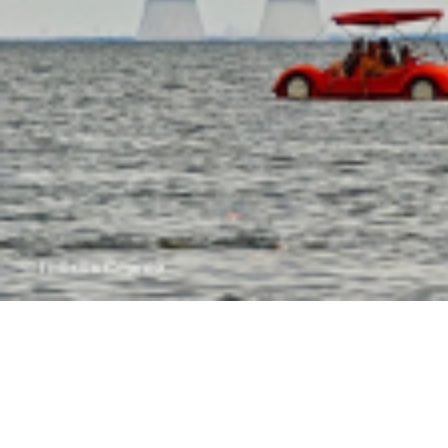
13:20
Виноваты украинские БПЛА: грузооборот Волго-Донского канала за месяц упал на 3
остановить рост цен на продукты
11:40
Скульптуру бойцам СВО в стиле Вучетича собирают по частям у подножия Мамаева к
сквере клуба «Молодёжный» в Шахтах