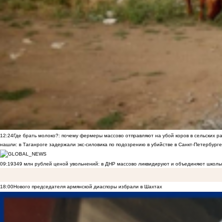
12:24
Где брать молоко?: почему фермеры массово отправляют на убой коров в сельских р
нашли: в Таганроге задержали экс-силовика по подозрению в убийстве в Санкт-Петербурге
09:19
349 млн рублей ценой увольнений: в ДНР массово ликвидируют и объединяют школы
18:00
Нового председателя армянской диаспоры избрали в Шахтах