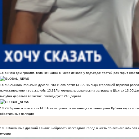
16:58
Наш дом проклят, тело женщины 6 часов лежало у подъезда: третий раз горит кварти
16:50
Слышали взрывы и думали, что снова летят БПЛА: жильцы сгоревшей парковки расск
приостановлено из-за жалобы
13:31
Легковушка взорвалась на заправке в Шахтах
13:00
Шах
вырубка деревьев в Шахтах: ликвидируют 243 дерева
10:22
Сирены и опасность БПЛА не испугали: в гостиницах и санаториях Кубани выросло 
обратились в полицию
18:00
Каким был древний Танаис: нейросеть воссоздала город в честь 65-летнего юбилея 
мусоре