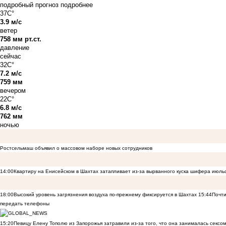
подробный прогноз
подробнее
37C°
3.9 м/с
ветер
758 мм рт.ст.
давление
сейчас
32C°
7.2 м/с
759 мм
вечером
22C°
6.8 м/с
762 мм
ночью
Ростсельмаш объявил о массовом наборе новых сотрудников
14:00
Квартиру на Енисейском в Шахтах затапливает из-за вырванного куска шифера июль
18:00
Высокий уровень загрязнения воздуха по-прежнему фиксируется в Шахтах
15:44
Почти
передать телефоны
15:20
Певицу Елену Тополю из Запорожья затравили из-за того, что она занималась сексом