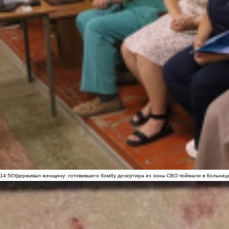
14:50
Удерживал женщину: готовившего бомбу дезертира из зоны СВО поймали в больниц