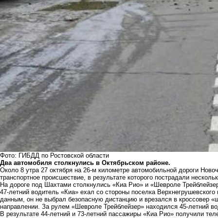
Фото: ГИБДД по Ростовской области
Два автомобиля столкнулись в Октябрьском районе.
Около 8 утра 27 октября на 26-м километре автомобильной дороги Нов
транспортное происшествие, в результате которого пострадали нескольк
На дороге под Шахтами столкнулись «Киа Рио» и «Шевроле Трейблейзе
47-летний водитель «Киа» ехал со стороны поселка Верхнегрушевского
данным, он не выбрал безопасную дистанцию и врезался в кроссовер «
направлении. За рулем «Шевроле Трейблейзер» находился 45-летний во
В результате 44-летний и 73-летний пассажиры «Киа Рио» получили те