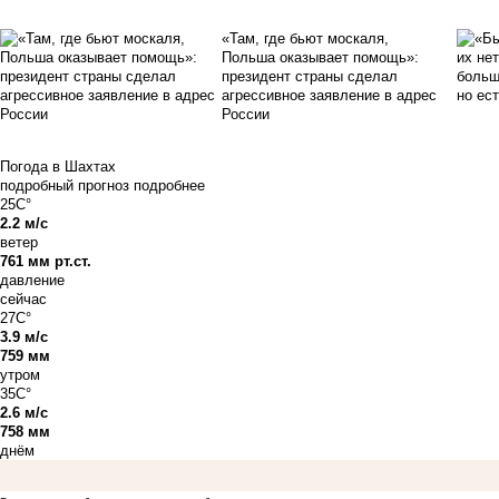
«Там, где бьют москаля,
Польша оказывает помощь»:
президент страны сделал
агрессивное заявление в адрес
России
Погода в Шахтах
подробный прогноз
подробнее
25C°
2.2 м/с
ветер
761 мм рт.ст.
давление
сейчас
27C°
3.9 м/с
759 мм
утром
35C°
2.6 м/с
758 мм
днём