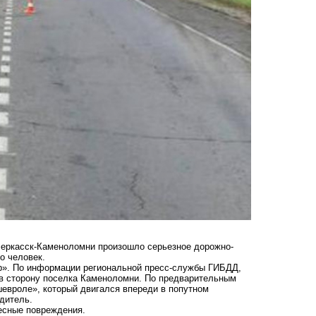
очеркасск-Каменоломни произошло серьезное дорожно-
о человек.
р». По информации региональной пресс-службы ГИБДД,
 в сторону поселка Каменоломни. По предварительным
шевроле», который двигался впереди в попутном
дитель.
лесные повреждения.