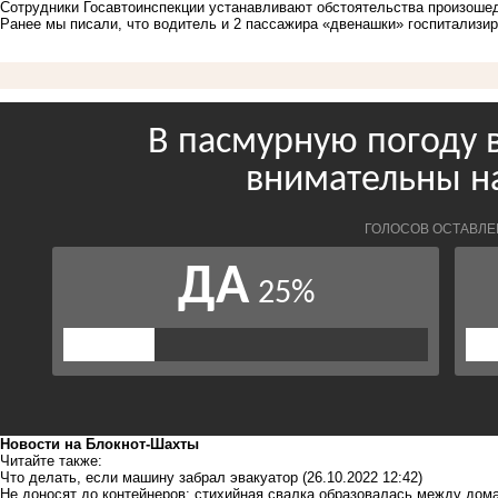
Сотрудники Госавтоинспекции устанавливают обстоятельства произоше
Ранее мы писали, что водитель и 2 пассажира «двенашки» госпитализ
Новости на Блoкнoт-Шахты
Читайте также:
Что делать, если машину забрал эвакуатор
(26.10.2022 12:42)
Не доносят до контейнеров: стихийная свалка образовалась между дом