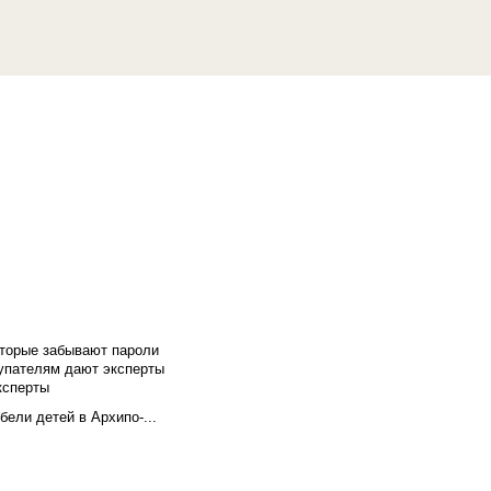
оторые забывают пароли
купателям дают эксперты
ксперты
бели детей в Архипо-...