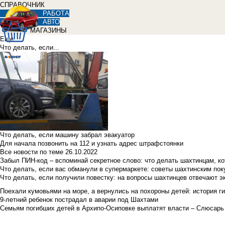
СПРАВОЧНИК
РАБОТА
АВТО
МАГАЗИНЫ
Еще
Что делать, если...
Что делать, если машину забрал эвакуатор
Для начала позвонить на 112 и узнать адрес штрафстоянки
Все новости по теме
26.10.2022
Забыл ПИН-код – вспоминай секретное слово: что делать шахтинцам, к
Что делать, если вас обманули в супермаркете: советы шахтинским по
Что делать, если получили повестку: на вопросы шахтинцев отвечают э
Поехали кумовьями на море, а вернулись на похороны детей: история ги
9-летний ребенок пострадал в аварии под Шахтами
Семьям погибших детей в Архипо-Осиповке выплатят власти – Слюсарь