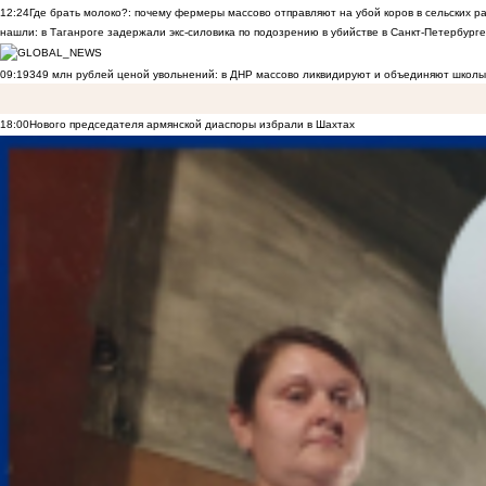
12:24
Где брать молоко?: почему фермеры массово отправляют на убой коров в сельских р
нашли: в Таганроге задержали экс-силовика по подозрению в убийстве в Санкт-Петербурге
09:19
349 млн рублей ценой увольнений: в ДНР массово ликвидируют и объединяют школы
18:00
Нового председателя армянской диаспоры избрали в Шахтах