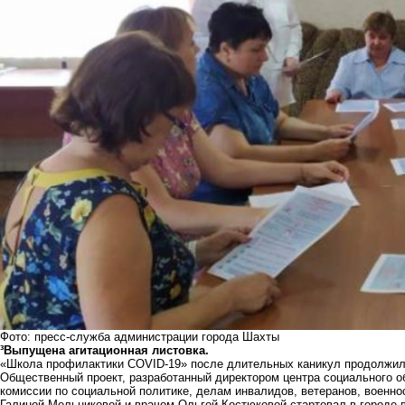
Фото: пресс-служба администрации города Шахты
³Выпущена агитационная листовка.
«Школа профилактики COVID-19» после длительных каникул продолжил
Общественный проект, разработанный директором центра социального 
комиссии по социальной политике, делам инвалидов, ветеранов, военн
Галиной Мельниковой и врачом Ольгой Костюковой стартовал в городе в