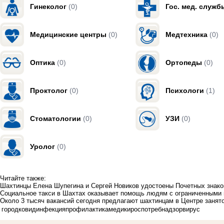
Гинеколог
(0)
Гос. мед. служб
Медицинские центры
(0)
Медтехника
(0)
Оптика
(0)
Ортопеды
(0)
Проктолог
(0)
Психологи
(1)
Стоматологии
(0)
УЗИ
(0)
Уролог
(0)
Читайте также:
Шахтинцы Елена Шупегина и Сергей Новиков удостоены Почетных знако
Социальное такси в Шахтах оказывает помощь людям с ограниченными
Около 3 тысяч вакансий сегодня предлагают шахтинцам в Центре занят
город
ковид
инфекция
профилактика
медики
роспотребнадзор
вирус