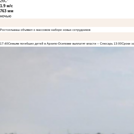
26C°
1.9 м/с
763 мм
ночью
Ростсельмаш объявил о массовом наборе новых сотрудников
17:40
Семьям погибших детей в Архипо-Осиповке выплатят власти – Слюсарь
13:00
Сроки з