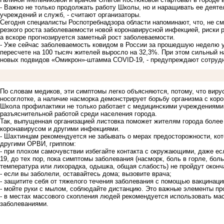
- Важно не только продолжать работу Школы, но и наращивать ее деяте
учреждений и служб, - считают организаторы.
Сегодня специалисты Роспотребнадзора области напоминают, что, не см
резкого роста заболеваемости новой коронавирусной инфекцией, риски 
а вскоре прогнозируется заметный рост заболеваемости.
- Уже сейчас заболеваемость ковидом в России за прошедшую неделю у
пересчете на 100 тысяч жителей выросло на 32,3%. При этом сильный 
новых подвидов «Омикрон»-штамма COVID-19, - предупреждают сотрудн
По словам медиков, эти симптомы легко объясняются, потому, что вирус
носоглотке, а наличие насморка демонстрирует борьбу организма с кор
Школа профилактики не только работает с медицинскими учреждениями,
разъяснительной работой среди населения города.
Так, выпущенная организацией листовка поможет жителям города более
коронавирусом и другими инфекциями.
- Шахтинцам рекомендуется не забывать о мерах предосторожности, кот
другими ОРВИ, гриппом:
- при плохом самочувствии избегайте контакта с окружающими, даже ес
19, до тех пор, пока симптомы заболевания (насморк, боль в горле, бол
температура или лихорадка, одышка, общая слабость) не пройдут оконч
- если вы заболели, оставайтесь дома; вызовите врача;
- защитите себя от тяжелого течения заболевания с помощью вакцинаци
- мойте руки с мылом, соблюдайте дистанцию. Это важные элементы пр
- в местах массового скопления людей рекомендуется использовать ма
заболеваниями.