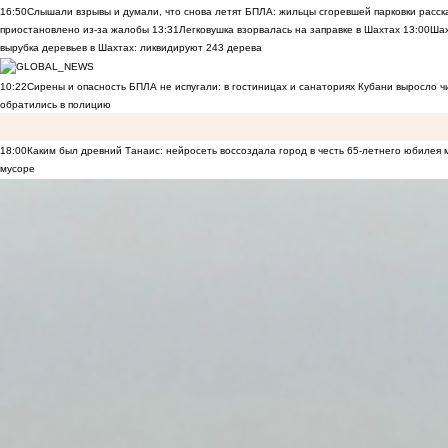
16:50
Слышали взрывы и думали, что снова летят БПЛА: жильцы сгоревшей парковки расск
приостановлено из-за жалобы
13:31
Легковушка взорвалась на заправке в Шахтах
13:00
Шах
вырубка деревьев в Шахтах: ликвидируют 243 дерева
10:22
Сирены и опасность БПЛА не испугали: в гостиницах и санаториях Кубани выросло 
обратились в полицию
18:00
Каким был древний Танаис: нейросеть воссоздала город в честь 65-летнего юбилея 
мусоре