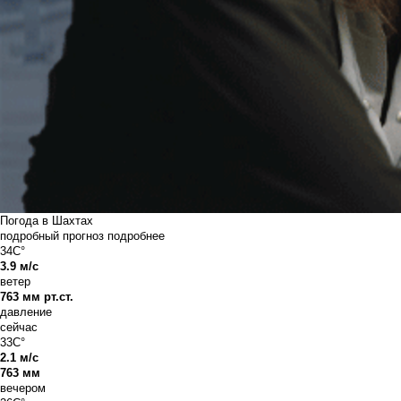
Погода в Шахтах
подробный прогноз
подробнее
34C°
3.9 м/с
ветер
763 мм рт.ст.
давление
сейчас
33C°
2.1 м/с
763 мм
вечером