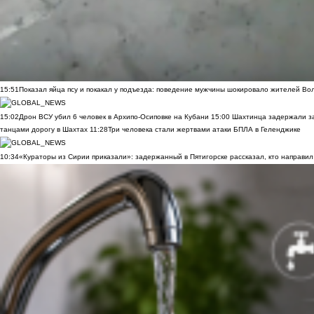
15:51
Показал яйца псу и покакал у подъезда: поведение мужчины шокировало жителей Во
15:02
Дрон ВСУ убил 6 человек в Архипо-Осиповке на Кубани
15:00
Шахтинца задержали за
танцами дорогу в Шахтах
11:28
Три человека стали жертвами атаки БПЛА в Геленджике
10:34
«Кураторы из Сирии приказали»: задержанный в Пятигорске рассказал, кто направил 