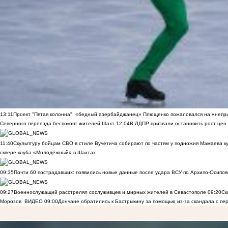
13:11
Проект "Пятая колонна": «бедный азербайджанец» Плющенко пожаловался на «непри
Северного переезда беспокоят жителей Шахт
12:04
В ЛДПР призвали остановить рост цен
11:40
Скульптуру бойцам СВО в стиле Вучетича собирают по частям у подножия Мамаева к
сквере клуба «Молодёжный» в Шахтах
09:35
Почти 60 пострадавших: появились новые данные после удара ВСУ по Архипо-Осипов
09:27
Военнослужащий расстрелял сослуживцев и мирных жителей в Севастополе
09:20
Ск
Морозов
ВИДЕО
09:00
Дончане обратились к Бастрыкину за помощью из-за скандала с пе