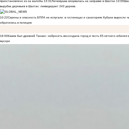
приостановлено из-за жалобы
13:31
Легковушка взорвалась на заправке в Шахтах
13:00
Шах
вырубка деревьев в Шахтах: ликвидируют 243 дерева
10:22
Сирены и опасность БПЛА не испугали: в гостиницах и санаториях Кубани выросло 
обратились в полицию
18:00
Каким был древний Танаис: нейросеть воссоздала город в честь 65-летнего юбилея 
мусоре