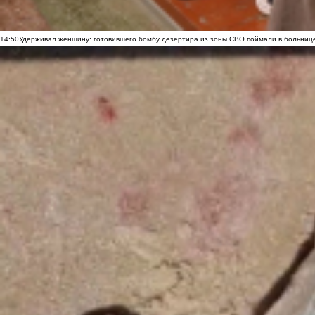
14:50
Удерживал женщину: готовившего бомбу дезертира из зоны СВО поймали в больниц