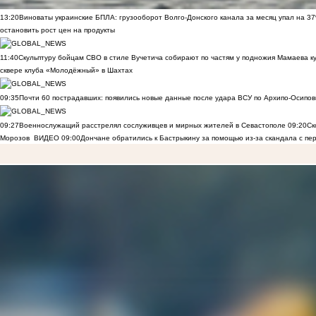
13:20
Виноваты украинские БПЛА: грузооборот Волго-Донского канала за месяц упал на 3
остановить рост цен на продукты
11:40
Скульптуру бойцам СВО в стиле Вучетича собирают по частям у подножия Мамаева к
сквере клуба «Молодёжный» в Шахтах
09:35
Почти 60 пострадавших: появились новые данные после удара ВСУ по Архипо-Осипов
09:27
Военнослужащий расстрелял сослуживцев и мирных жителей в Севастополе
09:20
Ск
Морозов
ВИДЕО
09:00
Дончане обратились к Бастрыкину за помощью из-за скандала с пе