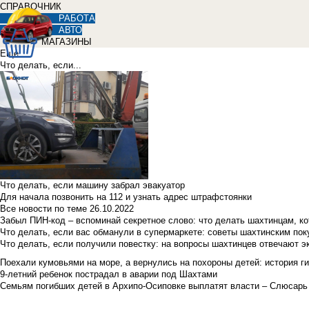
СПРАВОЧНИК
РАБОТА
АВТО
МАГАЗИНЫ
Еще
Что делать, если...
Что делать, если машину забрал эвакуатор
Для начала позвонить на 112 и узнать адрес штрафстоянки
Все новости по теме
26.10.2022
Забыл ПИН-код – вспоминай секретное слово: что делать шахтинцам, к
Что делать, если вас обманули в супермаркете: советы шахтинским по
Что делать, если получили повестку: на вопросы шахтинцев отвечают э
Поехали кумовьями на море, а вернулись на похороны детей: история ги
9-летний ребенок пострадал в аварии под Шахтами
Семьям погибших детей в Архипо-Осиповке выплатят власти – Слюсарь