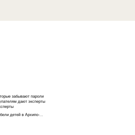
оторые забывают пароли
купателям дают эксперты
ксперты
бели детей в Архипо-...