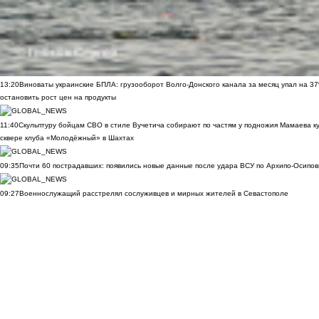
13:20
Виноваты украинские БПЛА: грузооборот Волго-Донского канала за месяц упал на 3
остановить рост цен на продукты
11:40
Скульптуру бойцам СВО в стиле Вучетича собирают по частям у подножия Мамаева к
сквере клуба «Молодёжный» в Шахтах
09:35
Почти 60 пострадавших: появились новые данные после удара ВСУ по Архипо-Осипов
09:27
Военнослужащий расстрелял сослуживцев и мирных жителей в Севастополе