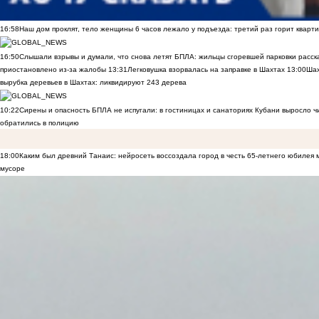
16:58
Наш дом проклят, тело женщины 6 часов лежало у подъезда: третий раз горит кварти
16:50
Слышали взрывы и думали, что снова летят БПЛА: жильцы сгоревшей парковки расск
приостановлено из-за жалобы
13:31
Легковушка взорвалась на заправке в Шахтах
13:00
Шах
вырубка деревьев в Шахтах: ликвидируют 243 дерева
10:22
Сирены и опасность БПЛА не испугали: в гостиницах и санаториях Кубани выросло 
обратились в полицию
18:00
Каким был древний Танаис: нейросеть воссоздала город в честь 65-летнего юбилея 
мусоре