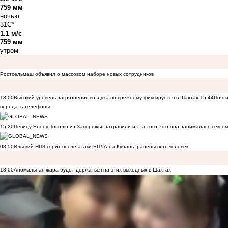
759 мм
ночью
31C°
1.1 м/с
759 мм
утром
Ростсельмаш объявил о массовом наборе новых сотрудников
18:00
Высокий уровень загрязнения воздуха по-прежнему фиксируется в Шахтах
15:44
Почти
передать телефоны
15:20
Певицу Елену Тополю из Запорожья затравили из-за того, что она занималась сексом
08:50
Ильский НПЗ горит после атаки БПЛА на Кубань: ранены пять человек
18:00
Аномальная жара будет держаться на этих выходных в Шахтах