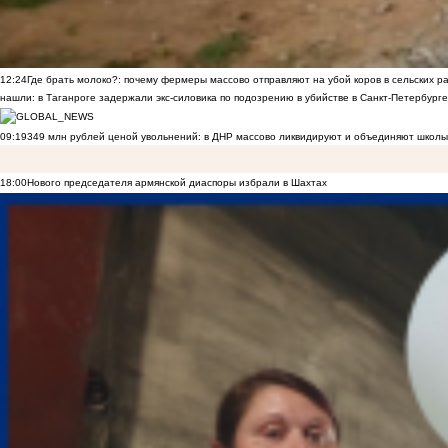
12:24
Где брать молоко?: почему фермеры массово отправляют на убой коров в сельских р
нашли: в Таганроге задержали экс-силовика по подозрению в убийстве в Санкт-Петербурге
09:19
349 млн рублей ценой увольнений: в ДНР массово ликвидируют и объединяют школы
18:00
Нового председателя армянской диаспоры избрали в Шахтах