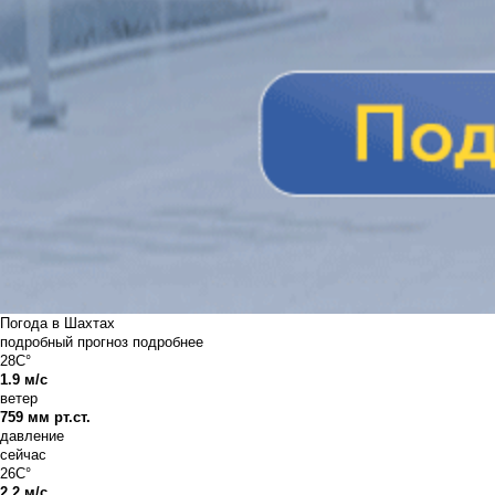
Погода в Шахтах
подробный прогноз
подробнее
28C°
1.9 м/с
ветер
759 мм рт.ст.
давление
сейчас
26C°
2.2 м/с