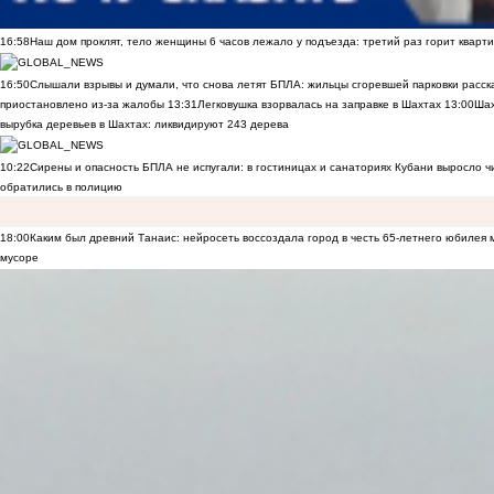
16:58
Наш дом проклят, тело женщины 6 часов лежало у подъезда: третий раз горит кварти
16:50
Слышали взрывы и думали, что снова летят БПЛА: жильцы сгоревшей парковки расск
приостановлено из-за жалобы
13:31
Легковушка взорвалась на заправке в Шахтах
13:00
Шах
вырубка деревьев в Шахтах: ликвидируют 243 дерева
10:22
Сирены и опасность БПЛА не испугали: в гостиницах и санаториях Кубани выросло 
обратились в полицию
18:00
Каким был древний Танаис: нейросеть воссоздала город в честь 65-летнего юбилея 
мусоре