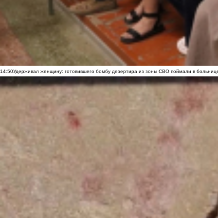
14:50
Удерживал женщину: готовившего бомбу дезертира из зоны СВО поймали в больниц