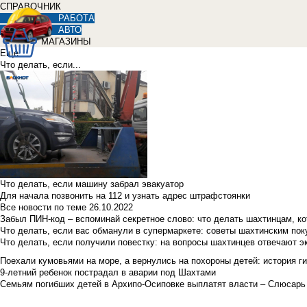
СПРАВОЧНИК
РАБОТА
АВТО
МАГАЗИНЫ
Еще
Что делать, если...
Что делать, если машину забрал эвакуатор
Для начала позвонить на 112 и узнать адрес штрафстоянки
Все новости по теме
26.10.2022
Забыл ПИН-код – вспоминай секретное слово: что делать шахтинцам, к
Что делать, если вас обманули в супермаркете: советы шахтинским по
Что делать, если получили повестку: на вопросы шахтинцев отвечают э
Поехали кумовьями на море, а вернулись на похороны детей: история ги
9-летний ребенок пострадал в аварии под Шахтами
Семьям погибших детей в Архипо-Осиповке выплатят власти – Слюсарь