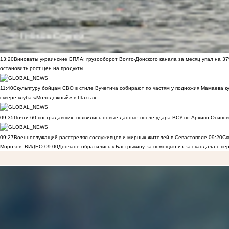
13:20
Виноваты украинские БПЛА: грузооборот Волго-Донского канала за месяц упал на 3
остановить рост цен на продукты
11:40
Скульптуру бойцам СВО в стиле Вучетича собирают по частям у подножия Мамаева к
сквере клуба «Молодёжный» в Шахтах
09:35
Почти 60 пострадавших: появились новые данные после удара ВСУ по Архипо-Осипов
09:27
Военнослужащий расстрелял сослуживцев и мирных жителей в Севастополе
09:20
Ск
Морозов
ВИДЕО
09:00
Дончане обратились к Бастрыкину за помощью из-за скандала с пе