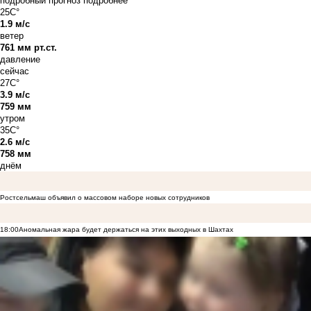
подробный прогноз
подробнее
25C°
1.9 м/с
ветер
761 мм рт.ст.
давление
сейчас
27C°
3.9 м/с
759 мм
утром
35C°
2.6 м/с
758 мм
днём
Ростсельмаш объявил о массовом наборе новых сотрудников
18:00
Аномальная жара будет держаться на этих выходных в Шахтах