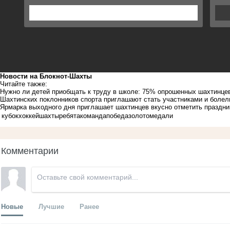
Новости на Блoкнoт-Шахты
Читайте также:
Нужно ли детей приобщать к труду в школе: 75% опрошенных шахтинцев
Шахтинских поклонников спорта приглашают стать участниками и боле
Ярмарка выходного дня приглашает шахтинцев вкусно отметить праздни
кубок
хоккей
шахты
ребята
команда
победа
золото
медали
Комментарии
Новые
Лучшие
Ранее