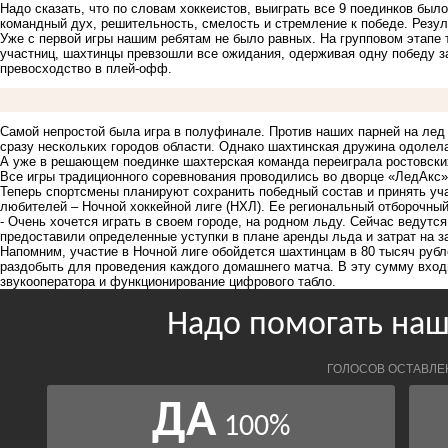
Надо сказать, что по словам хоккеистов, выиграть все 9 поединков был
командный дух, решительность, смелость и стремление к победе. Резул
Уже с первой игры нашим ребятам не было равных. На групповом этапе 
участниц, шахтинцы превзошли все ожидания, одерживая одну победу з
превосходство в плей-офф.
Самой непростой была игра в полуфинале. Против наших парней на лед
сразу нескольких городов области. Однако шахтинская дружина одолела 
А уже в решающем поединке шахтерская команда переиграла ростовских
Все игры традиционного соревнования проводились во дворце «ЛедАкс»
Теперь спортсмены планируют сохранить победный состав и принять уча
любителей – Ночной хоккейной лиге (НХЛ). Ее региональный отборочный 
- Очень хочется играть в своем городе, на родном льду. Сейчас ведут
предоставили определенные уступки в плане аренды льда и затрат на з
Напомним, участие в Ночной лиге обойдется шахтинцам в 80 тысяч рубл
раздобыть для проведения каждого домашнего матча. В эту сумму входит
звукооператора и функционирование цифрового табло.