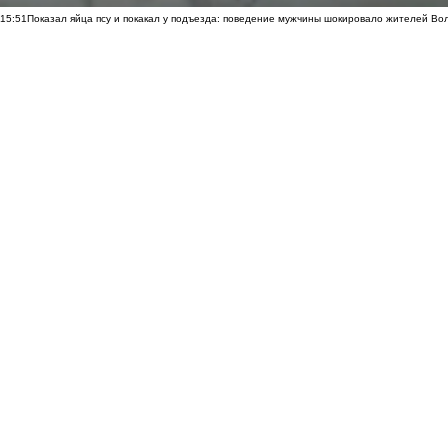
15:51
Показал яйца псу и покакал у подъезда: поведение мужчины шокировало жителей Во