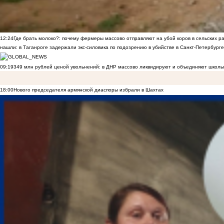
12:24
Где брать молоко?: почему фермеры массово отправляют на убой коров в сельских р
нашли: в Таганроге задержали экс-силовика по подозрению в убийстве в Санкт-Петербурге
09:19
349 млн рублей ценой увольнений: в ДНР массово ликвидируют и объединяют школы
18:00
Нового председателя армянской диаспоры избрали в Шахтах