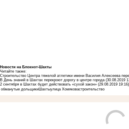
Новости на Блoкнoт-Шахты
Читайте также:
Строительство Центра тяжелой атлетики имени Василия Алексеева пер
В День знаний в Шахтах перекроют дорогу в центре города
(30.08.2019 1
2 сентября в Шахтах будет действовать «сухой закон»
(29.08.2019 19:16)
обманутые дольщики
Шахты
улица Хомякова
строительство