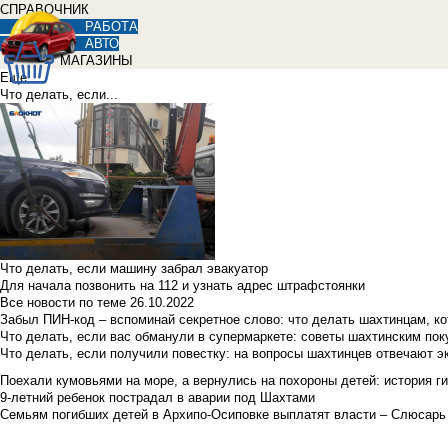
СПРАВОЧНИК
РАБОТА
АВТО
МАГАЗИНЫ
Еще
Что делать, если...
Что делать, если машину забрал эвакуатор
Для начала позвонить на 112 и узнать адрес штрафстоянки
Все новости по теме
26.10.2022
Забыл ПИН-код – вспоминай секретное слово: что делать шахтинцам, к
Что делать, если вас обманули в супермаркете: советы шахтинским по
Что делать, если получили повестку: на вопросы шахтинцев отвечают э
Поехали кумовьями на море, а вернулись на похороны детей: история ги
9-летний ребенок пострадал в аварии под Шахтами
Семьям погибших детей в Архипо-Осиповке выплатят власти – Слюсарь