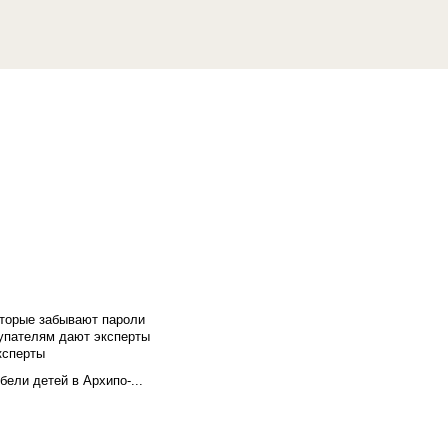
оторые забывают пароли
купателям дают эксперты
ксперты
бели детей в Архипо-...